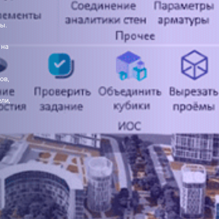
цы.
 на
ов,
ли,