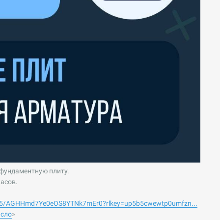
 фундаментную плиту.
касов.
kbc5/AGHHmd7Ye0eOS8YTNk7mEr0?rlkey=up5b5cwewtp0umfzn...
исло
»