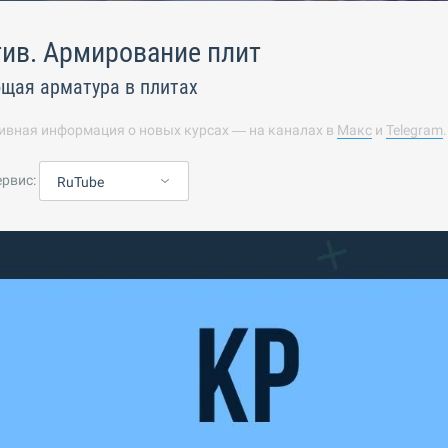
ив. Армирование плит
щая арматура в плитах
ивная информация о новых курсах — на каналах в
Макс
и
Telegram
ервис:
RuTube