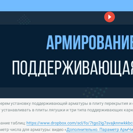
зберем установку поддерживающей арматуры в плиту перекрытия и
т устанавливать в плиты лягушки и три типа поддерживающих кар
вание таблиц:
https://www.dropbox.com/scl/fo/7tgo2ig7svajknnwk
метр числа для арматуры: видео «
Дополнительно. Параметр АрмЧ