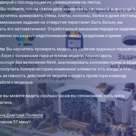
 дверей с последующим их размещением на листах.
: Вы поймете, что на самом деле армировать системной арматурой в
 научитесь армировать стены, плиты, колонны, балки и даже лестни
рмирование задания на отверстия перестанет быть болью, вы
ать его автоматически. Отработанный механизм передачи задания
твенно сокращает недопонимания между разделами и время
ты
: Вы научитесь проверять модель на наличие заданных параметр
в Excel с основными показателями модели, планировать
кспорт без включения Revit, анализировать коллизии прямо в моде
 получать полную историю изменения элемента: кто, когда, и что
ь активность действий по модели и видеть проектную команду,
аботе с моделью.
е вы можете видеть сколько часов вы сэкономили, пользуясь
агина.
ина
,
Дмитрий Поляков
 часов 57 минут