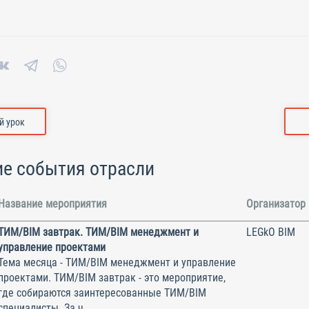
 урок
е события отрасли
Название мероприятия
Организатор
ТИМ/BIM завтрак. ТИМ/BIM менеджмент и
LEGkO BIM
управление проектами
Тема месяца - ТИМ/BIM менеджмент и управление
проектами. ТИМ/BIM завтрак - это мероприятие,
где собираются заинтересованные ТИМ/BIM
специалисты. За ч...