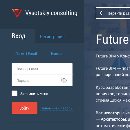
Vysotskiy consulting
Перейти к с
Future
Вход
Регистрация
Логин | Email
Телефон
Future BIM
Конс
Future BIM — пла
Логин | Email
расширяющий воз
Пароль
Курс разработан
новичков, только
Запомнить меня
стремящихся мак
Войти
Напомнить пароль
Вот некоторые из 
—
Архитекторы
:
автоматически ф