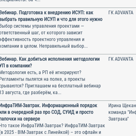
Вебинар. Подготовка к внедрению ИСУП: как
ГК ADVANTA
выбрать правильную ИСУП и что для этого нужно
Выбор системы управления проектами —
ответственный шаг, от которого зависит
эффективность проектного управления и
компании в целом. Неправильный выбор...
Вебинар. Как добиться исполнения методологии
ГК ADVANTA
УП в компании?
Методология есть, а РП её игнорируют?
Регламенты пылятся на полке, а проекты
срываются? Приглашаем на бесплатный вебинар
13 августа, где разберём, ка...
ИнфраТИМ-Завтрак. Информационный порядок
Ирина Щекан
или в очередной раз про СОД, СУИД и просто
команда "Ин
папочки на сервере
Завтрака"
Что такое ИнфраТИМ-Завтрак? ИнфраТИМ-Завтрак
(в 2025 - BIM-Завтрак с Линейкой) – это офлайн и