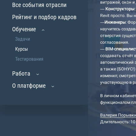
витражей, окон и
Все события отрасли
—
Конструкторы
Revit просто. Вы
Рейтинг и подбор кадров
—
Инженеры
: Фо
Обучение
научитесь создав
отверстия сущес
Задачи
согласования.
Курсы
—
BIM-специалис
создавать отчёт 
Тестирования
автоматический э
а также (БОНУС!)
Работа
изменил; смотрет
участвующую в р
О платформе
В личном кабинет
функционалом пл
Валерия Порывк
Длительность: 10