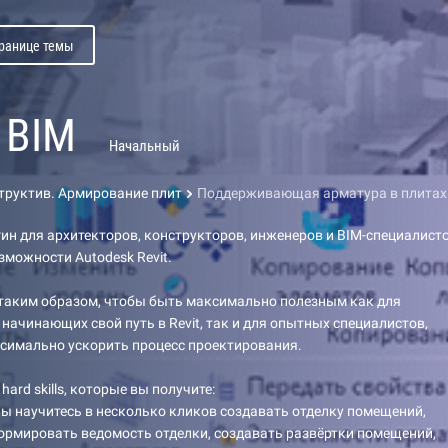
транице темы
 BIM
Начальный
труктив. Армирование плит
Поддерживающая арматура в плитах
гин для архитекторов, конструкторов, инженеров и BIM-специалисто
можности Autodesk Revit.
 таким образом, чтобы быть максимально полезным как для
 начинающих свой путь в Revit, так и для опытных специалистов,
симально ускорить процесс проектирования.
hard skills, которые вы получите:
 Вы научитесь в несколько кликов создавать отделку помещений,
ормировать ведомость отделки, создавать развёртки помещений,