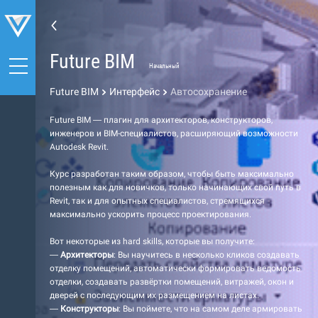
Future BIM
Начальный
Future BIM
Интерфейс
Автосохранение
Future BIM — плагин для архитекторов, конструкторов,
инженеров и BIM-специалистов, расширяющий возможности
Autodesk Revit.
Курс разработан таким образом, чтобы быть максимально
полезным как для новичков, только начинающих свой путь в
Revit, так и для опытных специалистов, стремящихся
максимально ускорить процесс проектирования.
Вот некоторые из hard skills, которые вы получите:
—
Архитекторы
: Вы научитесь в несколько кликов создавать
отделку помещений, автоматически формировать ведомость
отделки, создавать развёртки помещений, витражей, окон и
дверей с последующим их размещением на листах.
—
Конструкторы
: Вы поймете, что на самом деле армировать