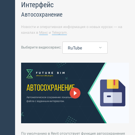
Интерфейс
Автосохранение
Новости и оперативная информация о новых курсах — на
каналах в
Макс
и
Telegram
.
Выберите видеосервис:
RuTube
По умолчанию в Revit отсутствует функция автосохранения