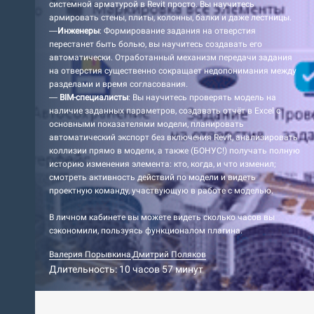
системной арматурой в Revit просто. Вы научитесь
армировать стены, плиты, колонны, балки и даже лестницы.
—
Инженеры
: Формирование задания на отверстия
перестанет быть болью, вы научитесь создавать его
автоматически. Отработанный механизм передачи задания
на отверстия существенно сокращает недопонимания между
разделами и время согласования.
—
BIM-специалисты
: Вы научитесь проверять модель на
наличие заданных параметров, создавать отчёт в Excel с
основными показателями модели, планировать
автоматический экспорт без включения Revit, анализировать
коллизии прямо в модели, а также (БОНУС!) получать полную
историю изменения элемента: кто, когда, и что изменил;
смотреть активность действий по модели и видеть
проектную команду, участвующую в работе с моделью.
В личном кабинете вы можете видеть сколько часов вы
сэкономили, пользуясь функционалом плагина.
Валерия Порывкина
,
Дмитрий Поляков
Длительность: 10 часов 57 минут