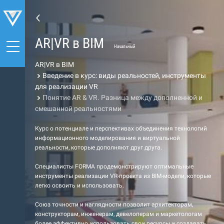
AR|VR в BIM
Начальный
AR|VR в BIM
Введение в курс: виды реальностей, инструменты
для реализации VR
Понятие AR & VR. Разница между дополненной и
смешанной реальностями
Курс о потенциале и перспективах объединения технологий
информационного моделирования и виртуальной
реальности, которые дополняют друг друга.
Специалисты FORMA продемонстрируют оптимальные
инструменты реализации VR-проекта из BIM-модели, которые
легко освоить и использовать.
Союз точности и наглядности позволит архитекторам,
конструкторам, инженерам, девелоперам и маркетологам
более эффективно использовать свои ресурсы и создавать