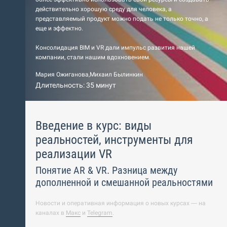
действительно хорошую среду для человека, а
представляемый продукт можно подать не только точно, а
еще и эффектно.
Консолидация BIM и VR дали импульс развития нашей
компании, стали нашим вдохновением.
Мария Ожиганова
,
Михаил Былинкин
Длительность: 35 минут
Введение в курс: виды
реальностей, инструменты для
реализации VR
Понятие AR & VR. Разница между
дополненной и смешанной реальностями
Новости и оперативная информация о новых курсах — на
каналах в
Макс
и
Telegram
.