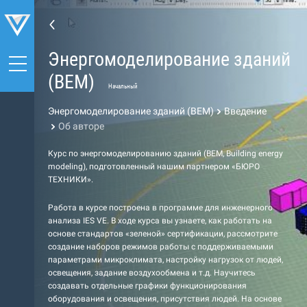
Энергомоделирование зданий
(BEM)
Начальный
Энергомоделирование зданий (BEM)
Введение
Об авторе
Курс по энергомоделированию зданий (BEM, Building energy
modeling), подготовленный нашим партнером «БЮРО
ТЕХНИКИ».
Работа в курсе построена в программе для инженерного
анализа IES VE. В ходе курса вы узнаете, как работать на
основе стандартов «зеленой» сертификации, рассмотрите
создание наборов режимов работы с поддерживаемыми
параметрами микроклимата, настройку нагрузок от людей,
освещения, задание воздухообмена и т.д. Научитесь
создавать отдельные графики функционирования
оборудования и освещения, присутствия людей. На основе