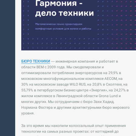
БЮРО ТЕХНИКИ
— инженерная компания и работает в
области BEM с 2009 года. Мы смоделировали и
оптимизировали потребление энергоресурсов на 29,9% в
московском многофункциональном комплексе AECOM, на
30% на московском заводе WILO RUS, на 20,8% в Сколтехе, на
55,79% в петербургском бизнес-центре «Энергия», на 24,27% в
жилом комплексе в Ленинградской области Grona Lund и
многих других. Мы сотрудничаем с бюро Захи Хадид,
Нормана Фостера и другими архитектурными бюро мирового
уровня.
За это время мы накопили колоссальный опыт применения
технологии на самых разных проектах: от коттеджей до