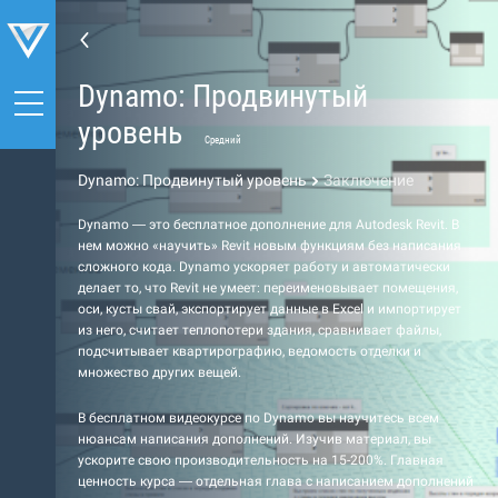
Dynamo: Продвинутый
уровень
Средний
Dynamo: Продвинутый уровень
Заключение
Dynamo — это бесплатное дополнение для Autodesk Revit. В
нем можно «научить» Revit новым функциям без написания
сложного кода. Dynamo ускоряет работу и автоматически
делает то, что Revit не умеет: переименовывает помещения,
оси, кусты свай, экспортирует данные в Excel и импортирует
из него, считает теплопотери здания, сравнивает файлы,
подсчитывает квартирографию, ведомость отделки и
множество других вещей.
В бесплатном видеокурсе по Dynamo вы научитесь всем
нюансам написания дополнений. Изучив материал, вы
ускорите свою производительность на 15-200%. Главная
ценность курса — отдельная глава с написанием дополнений