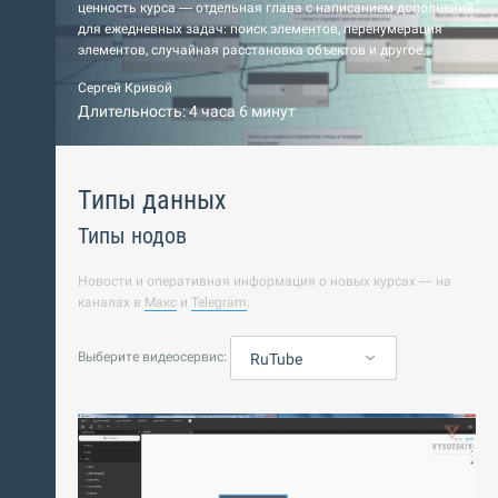
ценность курса — отдельная глава с написанием дополнений
для ежедневных задач: поиск элементов, перенумерация
элементов, случайная расстановка объектов и другое.
Сергей Кривой
Длительность: 4 часа 6 минут
Типы данных
Типы нодов
Новости и оперативная информация о новых курсах — на
каналах в
Макс
и
Telegram
.
Выберите видеосервис:
RuTube