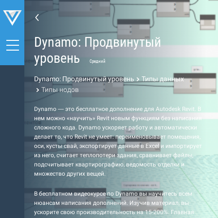
Dynamo: Продвинутый
уровень
Средний
Dynamo: Продвинутый уровень
Типы данных
Типы нодов
Dynamo — это бесплатное дополнение для Autodesk Revit. В
нем можно «научить» Revit новым функциям без написания
сложного кода. Dynamo ускоряет работу и автоматически
делает то, что Revit не умеет: переименовывает помещения,
оси, кусты свай, экспортирует данные в Excel и импортирует
из него, считает теплопотери здания, сравнивает файлы,
подсчитывает квартирографию, ведомость отделки и
множество других вещей.
В бесплатном видеокурсе по Dynamo вы научитесь всем
нюансам написания дополнений. Изучив материал, вы
ускорите свою производительность на 15-200%. Главная