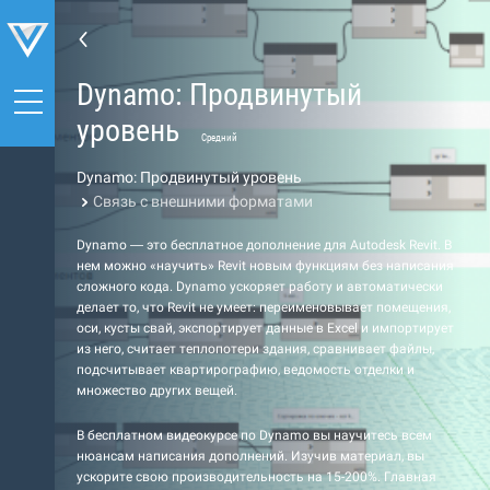
Dynamo: Продвинутый
уровень
Средний
Dynamo: Продвинутый уровень
Связь с внешними форматами
Dynamo — это бесплатное дополнение для Autodesk Revit. В
нем можно «научить» Revit новым функциям без написания
сложного кода. Dynamo ускоряет работу и автоматически
делает то, что Revit не умеет: переименовывает помещения,
оси, кусты свай, экспортирует данные в Excel и импортирует
из него, считает теплопотери здания, сравнивает файлы,
подсчитывает квартирографию, ведомость отделки и
множество других вещей.
В бесплатном видеокурсе по Dynamo вы научитесь всем
нюансам написания дополнений. Изучив материал, вы
ускорите свою производительность на 15-200%. Главная