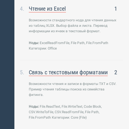
Чтение из Excel
1
Возможности стандартного нода для чтения данных
из таблиц XLSX. Выбор файла и листа. Перевод
информации из ячеек в текстовый формат.
Ноды:
ExcelReadFromFile, File Path, File.FromPath
Категории: Office
Связь с текстовыми форматами
2
Возможности чтения и записи в форматы TXT и CSV.
Пример чтения таблицы поиска из семейства
фитинга.
Ноды:
File.ReadText, File.WrtieText, Code Block,
CSV.WriteToFile, CSV.ReadFromFile, File Path,
File.FromPath Категории: Core (File)