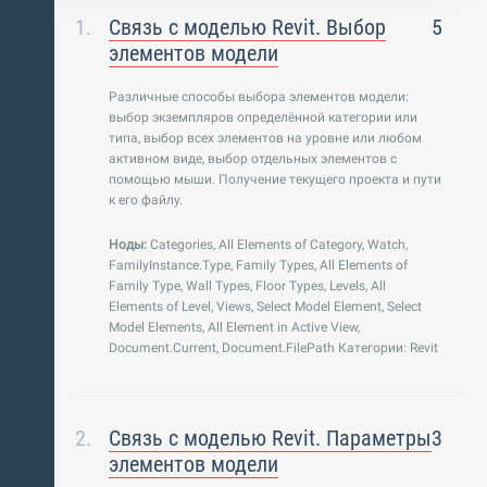
Связь с моделью Revit. Выбор
5
элементов модели
Различные способы выбора элементов модели:
выбор экземпляров определённой категории или
типа, выбор всех элементов на уровне или любом
активном виде, выбор отдельных элементов с
помощью мыши. Получение текущего проекта и пути
к его файлу.
Ноды:
Categories, All Elements of Category, Watch,
FamilyInstance.Type, Family Types, All Elements of
Family Type, Wall Types, Floor Types, Levels, All
Elements of Level, Views, Select Model Element, Select
Model Elements, All Element in Active View,
Document.Current, Document.FilePath Категории: Revit
Связь с моделью Revit. Параметры
3
элементов модели