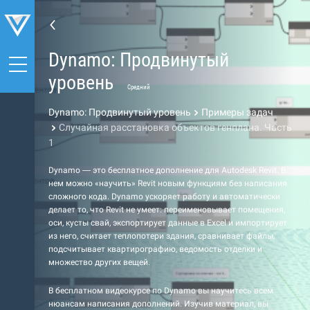
Dynamo: Продвинутый
уровень
Средний
Dynamo: Продвинутый уровень
Примеры задач
Случайная расстановка объектов генплана. Часть
1
Dynamo — это бесплатное дополнение для Autodesk Revit. В
нем можно «научить» Revit новым функциям без написания
сложного кода. Dynamo ускоряет работу и автоматически
делает то, что Revit не умеет: переименовывает помещения,
оси, кусты свай, экспортирует данные в Excel и импортирует
из него, считает теплопотери здания, сравнивает файлы,
подсчитывает квартирографию, ведомость отделки и
множество других вещей.
В бесплатном видеокурсе по Dynamo вы научитесь всем
нюансам написания дополнений. Изучив материал, вы