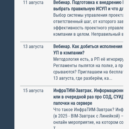
11 августа
Вебинар. Подготовка к внедрению ИС
выбрать правильную ИСУП и что для 
Выбор системы управления проектам
ответственный шаг, от которого завис
эффективность проектного управлени
компании в целом. Неправильный выбо
13 августа
Вебинар. Как добиться исполнения м
УП в компании?
Методология есть, а РП её игнорирую
Регламенты пылятся на полке, а прое
срываются? Приглашаем на бесплатн
13 августа, где разберём, ка...
15 августа
ИнфраТИМ-Завтрак. Информационный
или в очередной раз про СОД, СУИД и
папочки на сервере
Что такое ИнфраТИМ-Завтрак? Инфра
(в 2025 - BIM-Завтрак с Линейкой) – э
онлайн мероприятие, на котором соби
Т...