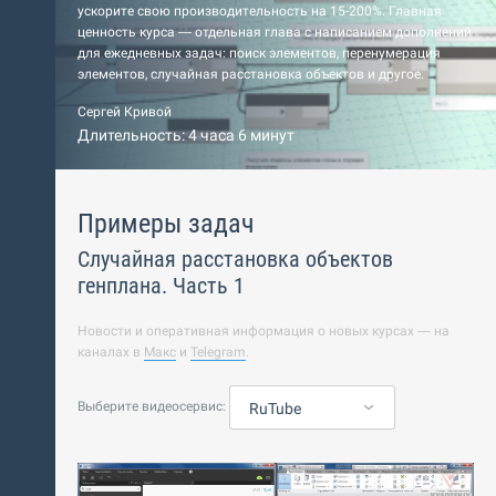
ускорите свою производительность на 15-200%. Главная
ценность курса — отдельная глава с написанием дополнений
для ежедневных задач: поиск элементов, перенумерация
элементов, случайная расстановка объектов и другое.
Сергей Кривой
Длительность: 4 часа 6 минут
Примеры задач
Случайная расстановка объектов
генплана. Часть 1
Новости и оперативная информация о новых курсах — на
каналах в
Макс
и
Telegram
.
Выберите видеосервис:
RuTube