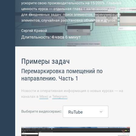
ускорите свою производительность на 15-200%. Главная
ценность курса — отдельная глава с написанием дополнений
для ежедневных задач: поиск элементов, перенумерация
элементов, случайная расстановка объектов и другое.
Сергей Кривой
Длительность: 4 часа 6 минут
Примеры задач
Перемаркировка помещений по
направлению. Часть 1
Новости и оперативная информация о новых курсах — на
каналах в
Макс
и
Telegram
.
Выберите видеосервис:
RuTube