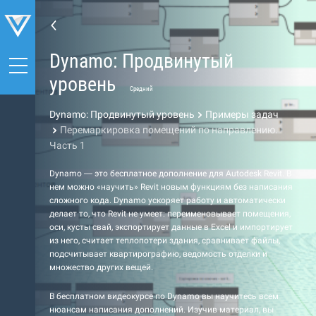
Dynamo: Продвинутый
уровень
Средний
Dynamo: Продвинутый уровень
Примеры задач
Перемаркировка помещений по направлению.
Часть 1
Dynamo — это бесплатное дополнение для Autodesk Revit. В
нем можно «научить» Revit новым функциям без написания
сложного кода. Dynamo ускоряет работу и автоматически
делает то, что Revit не умеет: переименовывает помещения,
оси, кусты свай, экспортирует данные в Excel и импортирует
из него, считает теплопотери здания, сравнивает файлы,
подсчитывает квартирографию, ведомость отделки и
множество других вещей.
В бесплатном видеокурсе по Dynamo вы научитесь всем
нюансам написания дополнений. Изучив материал, вы