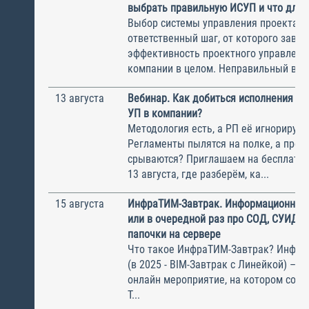
выбрать правильную ИСУП и что для 
Выбор системы управления проектам
ответственный шаг, от которого завис
эффективность проектного управлени
компании в целом. Неправильный выбо
13 августа
Вебинар. Как добиться исполнения м
УП в компании?
Методология есть, а РП её игнорирую
Регламенты пылятся на полке, а прое
срываются? Приглашаем на бесплатн
13 августа, где разберём, ка...
15 августа
ИнфраТИМ-Завтрак. Информационный
или в очередной раз про СОД, СУИД и
папочки на сервере
Что такое ИнфраТИМ-Завтрак? Инфра
(в 2025 - BIM-Завтрак с Линейкой) – э
онлайн мероприятие, на котором соби
Т...