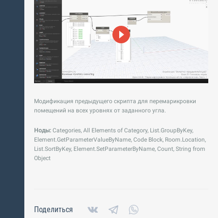
Модификация предыдущего скрипта для перемарикровки
помещений на всех уровнях от заданного угла.
Ноды:
Categories, All Elements of Category, List.GroupByKey,
Element.GetParameterValueByName, Code Block, Room.Location,
List.SortByKey, Element.SetParameterByName, Count, String from
Object
Поделиться