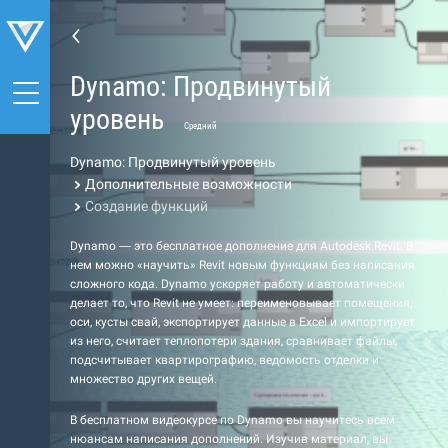
Dynamo: Продвинутый
уровень
Средний
Dynamo: Продвинутый уровень
Дополнительные возможности
Создание функций
Dynamo — это бесплатное дополнение для Autodesk Revit. В
нем можно «научить» Revit новым функциям без написания
сложного кода. Dynamo ускоряет работу и автоматически
делает то, что Revit не умеет: переименовывает помещения,
оси, кусты свай, экспортирует данные в Excel и импортирует
из него, считает теплопотери здания, сравнивает файлы,
подсчитывает квартирографию, ведомость отделки и
множество других вещей.
В бесплатном видеокурсе по Dynamo вы научитесь всем
нюансам написания дополнений. Изучив материал, вы