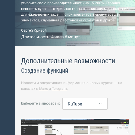
ускорите свою производительность на 15-200%. Главная
ценность курса — отдельная глава с написанием дополнений
для ежедневных задач: поиск элементов, перенумерация
элементов, случайная расстановка объектов и другое.
Сергей Кривой
Длительность: 4 часа 6 минут
Дополнительные возможности
Создание функций
Новости и оперативная информация о новых курсах — на
каналах в
Макс
и
Telegram
.
Выберите видеосервис:
RuTube