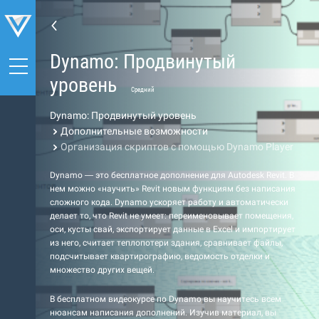
Dynamo: Продвинутый
уровень
Средний
Dynamo: Продвинутый уровень
Дополнительные возможности
Организация скриптов с помощью Dynamo Player
Dynamo — это бесплатное дополнение для Autodesk Revit. В
нем можно «научить» Revit новым функциям без написания
сложного кода. Dynamo ускоряет работу и автоматически
делает то, что Revit не умеет: переименовывает помещения,
оси, кусты свай, экспортирует данные в Excel и импортирует
из него, считает теплопотери здания, сравнивает файлы,
подсчитывает квартирографию, ведомость отделки и
множество других вещей.
В бесплатном видеокурсе по Dynamo вы научитесь всем
нюансам написания дополнений. Изучив материал, вы