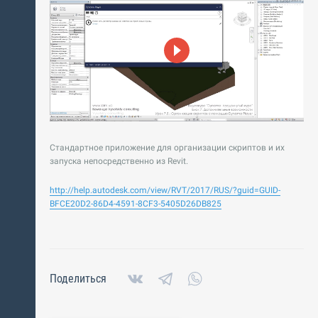
Стандартное приложение для организации скриптов и их
запуска непосредственно из Revit.
http://help.autodesk.com/view/RVT/2017/RUS/?guid=GUID-
BFCE20D2-86D4-4591-8CF3-5405D26DB825
Поделиться