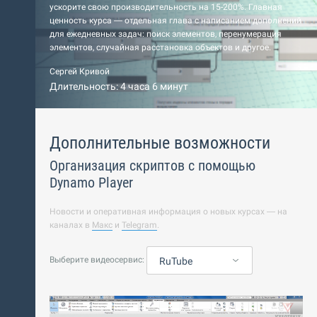
ускорите свою производительность на 15-200%. Главная
ценность курса — отдельная глава с написанием дополнений
для ежедневных задач: поиск элементов, перенумерация
элементов, случайная расстановка объектов и другое.
Сергей Кривой
Длительность: 4 часа 6 минут
Дополнительные возможности
Организация скриптов с помощью
Dynamo Player
Новости и оперативная информация о новых курсах — на
каналах в
Макс
и
Telegram
.
Выберите видеосервис:
RuTube