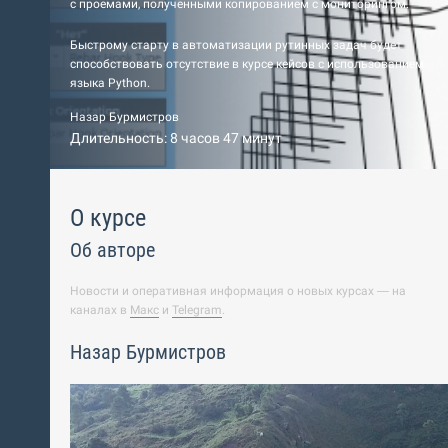
с проемами, полученными копированием с мониторингом.
Быстрому старту в автоматизации рутинных задач будет
способствовать отсутствие в курсе кейсов с использованием
языка Python.
Назар Бурмистров
Длительность: 8 часов 47 минут
О курсе
Об авторе
Новости и оперативная информация о новых курсах — на
каналах в
Макс
и
Telegram
.
Назар Бурмистров