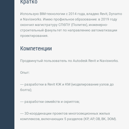
Кратко
Использую BIM-технологии с 2014 года, владею Revit, Dynamo
и Navisworks. Имею профильное образование: в 2019 году
окончил магистратуру СПбПУ (Политех), инженерно-
строительный факультет по направлению автоматизации
проектирования.
Компетенции
Продвинутый пользователь по Autodesk Revit и Navisworks.
Опыт:
— разработки в Revit КЖ и КМ (моделирование узлов до
болта);
— разработки семейств и скриптов;
— 3D-координации проектов многосекционных жилых
комплексов, включающих 5 разделов (КР, АР, ОВ, ВК, ЭОМ).