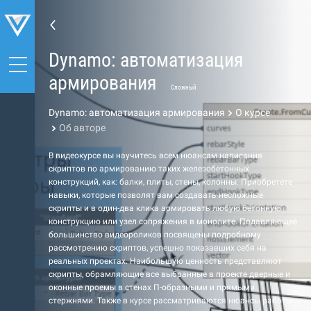
Dynamo: автоматизация
армирования
Сложный
Dynamo: автоматизация армирования
О курсе
Об авторе
В видеокурсе вы научитесь всем нюансам написания
скриптов по армированию таких железобетонных
конструкций, как: балки, плиты, стены, колонны. Приобретете
навыки, которые позволят вам создавать несложные
скрипты и в один-два клика армировать любую бетонную
конструкцию или узел сопряжения в монолите. Подавляющее
большинство видеороликов посвящены подробному
рассмотрению скриптов, успешно показавших себя на
реальных проектах. Наибольшую ценность представляют
скрипты, обрамляющие все выбранные в проекте дверные и
оконные проемы в стенах П-образными и прямыми
стержнями. Также в курсе рассматриваются нюансы работы