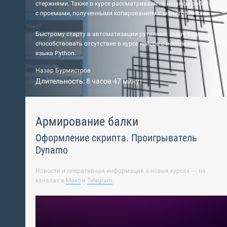
стержнями. Также в курсе рассматриваются нюансы работы
с проемами, полученными копированием с мониторингом.
Быстрому старту в автоматизации рутинных задач будет
способствовать отсутствие в курсе кейсов с использованием
языка Python.
Назар Бурмистров
Длительность: 8 часов 47 минут
Армирование балки
Оформление скрипта. Проигрыватель
Dynamo
Новости и оперативная информация о новых курсах — на
каналах в
Макс
и
Telegram
.