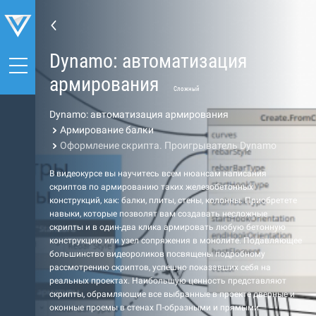
Dynamo: автоматизация
армирования
Сложный
Dynamo: автоматизация армирования
Армирование балки
Оформление скрипта. Проигрыватель Dynamo
В видеокурсе вы научитесь всем нюансам написания
скриптов по армированию таких железобетонных
конструкций, как: балки, плиты, стены, колонны. Приобретете
навыки, которые позволят вам создавать несложные
скрипты и в один-два клика армировать любую бетонную
конструкцию или узел сопряжения в монолите. Подавляющее
большинство видеороликов посвящены подробному
рассмотрению скриптов, успешно показавших себя на
реальных проектах. Наибольшую ценность представляют
скрипты, обрамляющие все выбранные в проекте дверные и
оконные проемы в стенах П-образными и прямыми