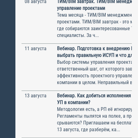
08 августа
ТИМ/BIM завтрак. ТИМ/BIM менеджме
управление проектами
Тема месяца - ТИМ/BIM менеджмент и
проектами. ТИМ/BIM завтрак - это ме
где собираются заинтересованные Т
специалисты. За ч...
11 августа
Вебинар. Подготовка к внедрению ИС
выбрать правильную ИСУП и что для 
Выбор системы управления проектам
ответственный шаг, от которого завис
эффективность проектного управлени
компании в целом. Неправильный выбо
13 августа
Вебинар. Как добиться исполнения м
УП в компании?
Методология есть, а РП её игнорирую
Регламенты пылятся на полке, а прое
срываются? Приглашаем на бесплатн
13 августа, где разберём, ка...