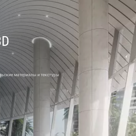
3D
льские материалы и текстуры
для
е