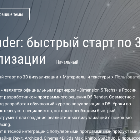
транице темы
nder: быстрый старт по 
лизации
Начальный
ый старт по 3D визуализации
Материалы и текстуры
Пользовате
» является официальным партнером «Dimension 5 Techs» в России,
т разработчиком программного решения D5 Render. Совместно с
ting разработан обучающий курс по визуализации в D5. Уроки по
интересуют специалистов, которым необходим быстрый,
струмент для создания реалистичных визуализаций с помощью
acing.
ет в тесной интеграции с популярными программными продуктами 
йна: Revit, Archicad, Cinema 4D, 3ds Max, Rhino, StetchUp. В процесс