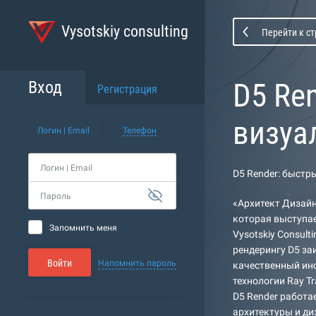
Vysotskiy consulting
Перейти к с
D5 Re
Вход
Регистрация
визуа
Логин | Email
Телефон
Логин | Email
D5 Render: быстр
Пароль
«Архитект Дизайн
которая выступае
Запомнить меня
Vysotskiy Consul
рендерингу D5 за
Войти
Напомнить пароль
качественный ин
технологии Ray Tr
D5 Render работа
архитектуры и диза