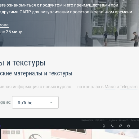
те ознакомиться с продуктом и его преимуществами при
 другими САПР для визуализации проектов в реальном времени.
рова
час 25 минут
ы и текстуры
ские материалы и текстуры
ивная информация о новых курсах — на каналах в
Макс
и
Telegram
ервис:
RuTube