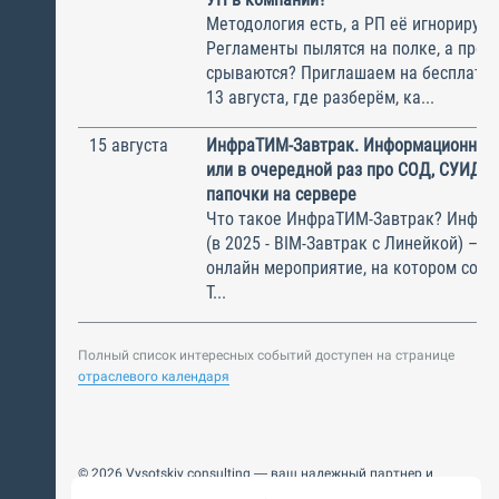
Методология есть, а РП её игнорирую
Регламенты пылятся на полке, а прое
срываются? Приглашаем на бесплатн
13 августа, где разберём, ка...
15 августа
ИнфраТИМ-Завтрак. Информационный
или в очередной раз про СОД, СУИД и
папочки на сервере
Что такое ИнфраТИМ-Завтрак? Инфра
(в 2025 - BIM-Завтрак с Линейкой) – э
онлайн мероприятие, на котором соби
Т...
Полный список интересных событий доступен на странице
отраслевого календаря
© 2026 Vysotskiy consulting — ваш надежный партнер и
интегратор