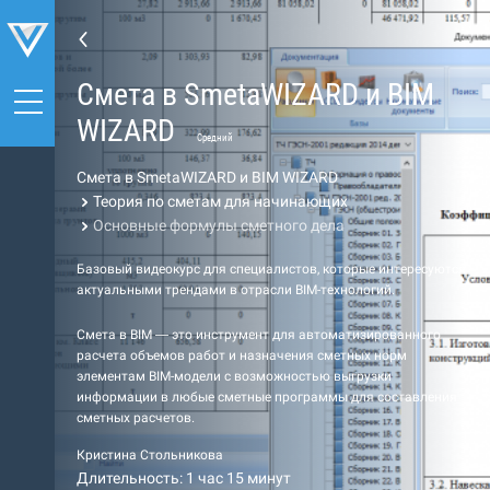
Cмета в SmetaWIZARD и BIM
WIZARD
Средний
Cмета в SmetaWIZARD и BIM WIZARD
Теория по сметам для начинающих
Основные формулы сметного дела
Базовый видеокурс для специалистов, которые интересуются
актуальными трендами в отрасли BIM-технологий.
Cмета в BIM — это инструмент для автоматизированного
расчета объемов работ и назначения сметных норм
элементам BIM-модели с возможностью выгрузки
информации в любые сметные программы для составления
сметных расчетов.
Кристина Стольникова
Длительность: 1 час 15 минут