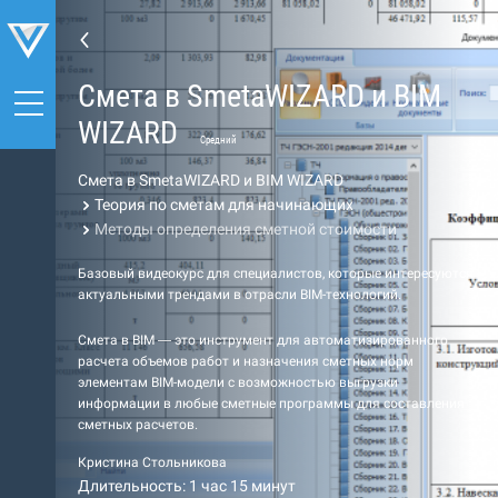
Cмета в SmetaWIZARD и BIM
WIZARD
Средний
Cмета в SmetaWIZARD и BIM WIZARD
Теория по сметам для начинающих
Методы определения сметной стоимости
Базовый видеокурс для специалистов, которые интересуются
актуальными трендами в отрасли BIM-технологий.
Cмета в BIM — это инструмент для автоматизированного
расчета объемов работ и назначения сметных норм
элементам BIM-модели с возможностью выгрузки
информации в любые сметные программы для составления
сметных расчетов.
Кристина Стольникова
Длительность: 1 час 15 минут