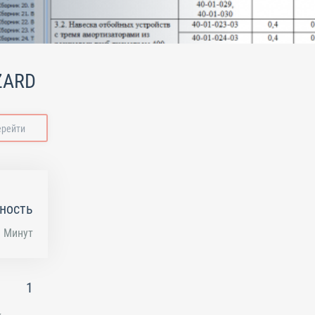
ZARD
ерейти
ность
Минут
1