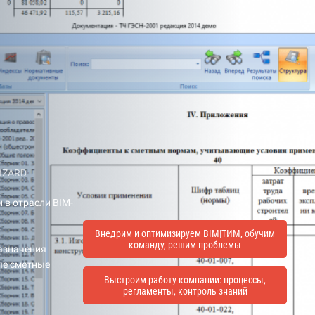
IZARD
 в отрасли BIM-
Внедрим и оптимизируем BIM|ТИМ, обучим
команду, решим проблемы
назначения
ые сметные
Выстроим работу компании: процессы,
регламенты, контроль знаний