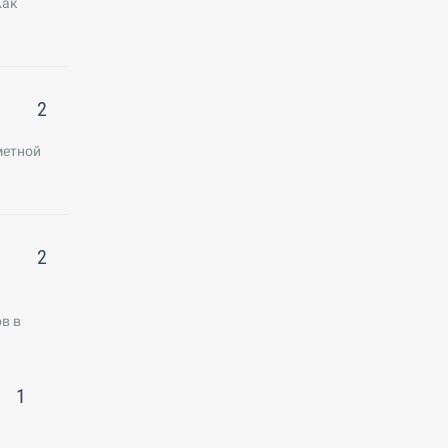
Как
2
метной
2
в в
1