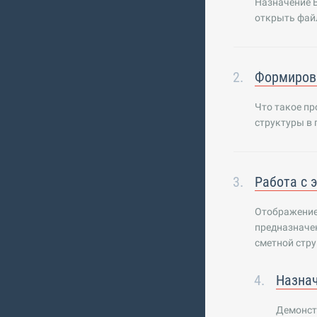
Назначение B
открыть фай
Формиров
Что такое пр
структуры в 
Работа с 
Отображение 
предназначен
сметной стру
Назнач
Демонст