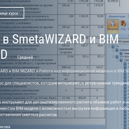
нице курса
 в SmetaWIZARD и BIM
RD
Средний
ZARD и BIM WIZARD
Работа над информационной моделью в BIM W
с для специалистов, которые интересуются актуальными трендами
о инструмент для автоматизированного расчета объемов работ и 
ементам BIM-модели с возможностью выгрузки информации в люб
оставления сметных расчетов.
икова