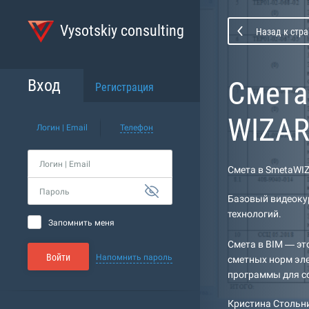
Vysotskiy consulting
Назад к стра
Cмета
Вход
Регистрация
WIZA
Логин | Email
Телефон
Логин | Email
Cмета в SmetaWI
Пароль
Базовый видеокур
технологий.
Запомнить меня
Cмета в BIM — эт
Войти
Напомнить пароль
сметных норм эл
программы для с
Кристина Стольн