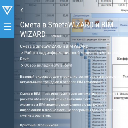
Cмета в SmetaWIZARD и BIM
WIZARD
Средний
Cмета в SmetaWIZARD и BIM WIZARD
Работа над информационной моделью в Autodesk
Revit
Обзор вкладки SW в Revit
Базовый видеокурс для специалистов, которые интересуются
актуальными трендами в отрасли BIM-технологий.
Cмета в BIM — это инструмент для автоматизированного
расчета объемов работ и назначения сметных норм
элементам BIM-модели с возможностью выгрузки
информации в любые сметные программы для составления
сметных расчетов.
Кристина Стольникова