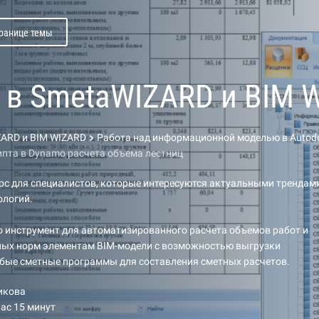
транице темы
 в SmetaWIZARD и BIM 
ZARD и BIM WIZARD
Работа над информационной моделью в Autode
пта в Dynamo расчета объема лестниц
с для специалистов, которые интересуются актуальными трендам
ологий.
о инструмент для автоматизированного расчета объемов работ и
ных норм элементам BIM-модели с возможностью выгрузки
бые сметные программы для составления сметных расчетов.
икова
час 15 минут