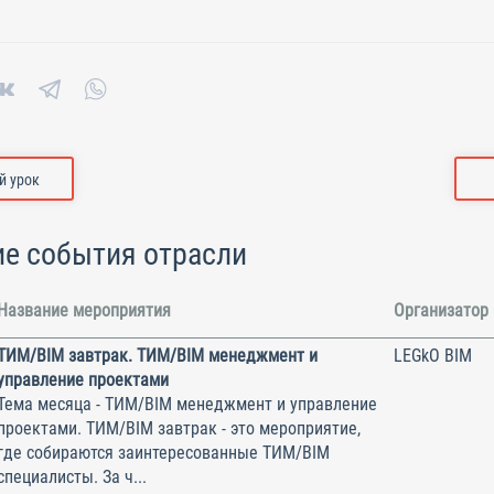
 урок
е события отрасли
Название мероприятия
Организатор
ТИМ/BIM завтрак. ТИМ/BIM менеджмент и
LEGkO BIM
управление проектами
Тема месяца - ТИМ/BIM менеджмент и управление
проектами. ТИМ/BIM завтрак - это мероприятие,
где собираются заинтересованные ТИМ/BIM
специалисты. За ч...