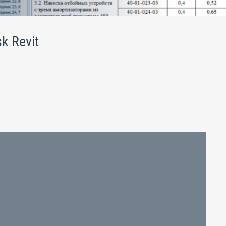
 Revit
.