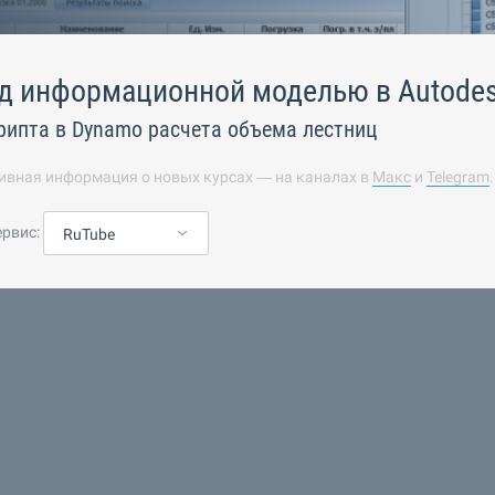
д информационной моделью в Autodesk
рипта в Dynamo расчета объема лестниц
ивная информация о новых курсах — на каналах в
Макс
и
Telegram
ервис:
RuTube