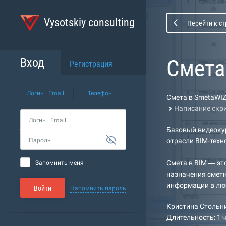
Vysotskiy consulting
Перейти к с
Cмета
Вход
Регистрация
Логин | Email
Телефон
Cмета в SmetaWI
Написание скри
Логин | Email
Базовый видеокур
Пароль
отрасли BIM-техн
Cмета в BIM — эт
Запомнить меня
назначения смет
информации в лю
Войти
Напомнить пароль
Кристина Стольн
Длительность: 1 