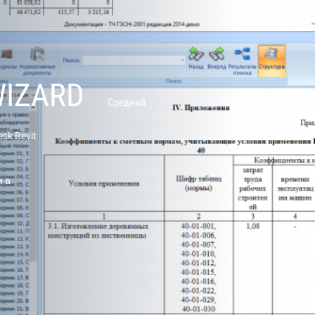
WIZARD
Средний
sk Revit
и в