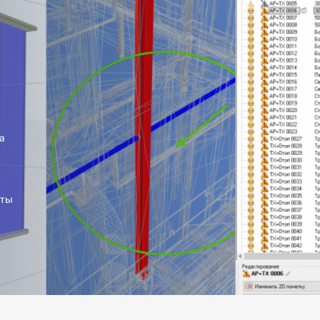
а
оты