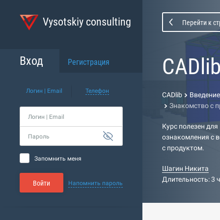
Vysotskiy consulting
Перейти к с
CADli
Вход
Регистрация
Логин | Email
Телефон
CADlib
Введение
Знакомство с п
Логин | Email
Курс полезен для
Пароль
ознакомления с 
с продуктом.
Запомнить меня
Шагин Никита
Длительность: 3 
Войти
Напомнить пароль