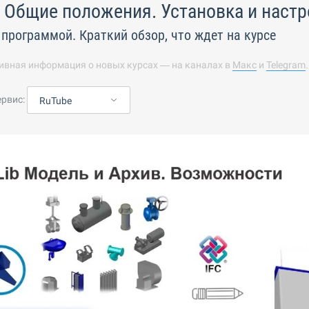
 Общие положения. Установка и наст
 программой. Краткий обзор, что ждет на курсе
ивная информация о новых курсах — на каналах в
Макс
и
Telegram
ервис:
RuTube