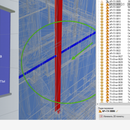
а
оты