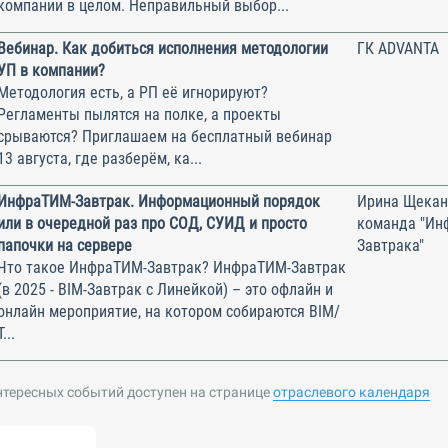
компании в целом. Неправильный выбор...
Вебинар. Как добиться исполнения методологии
ГК ADVANTA
УП в компании?
Методология есть, а РП её игнорируют?
Регламенты пылятся на полке, а проекты
срываются? Приглашаем на бесплатный вебинар
13 августа, где разберём, ка...
ИнфраТИМ-Завтрак. Информационный порядок
Ирина Щекан
или в очередной раз про СОД, СУИД и просто
команда "Ин
папочки на сервере
Завтрака"
Что такое ИнфраТИМ-Завтрак? ИнфраТИМ-Завтрак
(в 2025 - BIM-Завтрак с Линейкой) – это офлайн и
онлайн мероприятие, на котором собираются BIM/
Т...
нтересных событий доступен на странице
отраслевого календаря