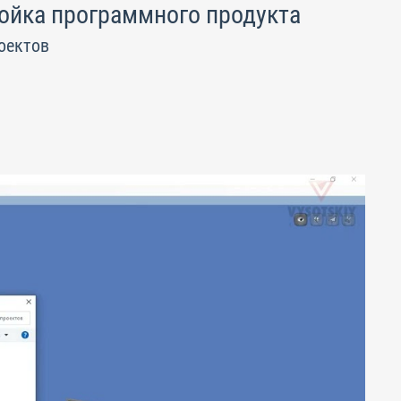
ройка программного продукта
оектов
.