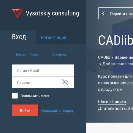
Vysotskiy consulting
Перейти к с
CADli
Вход
Регистрация
Логин | Email
Телефон
CADlib
Введение
Добавление про
Логин | Email
Курс полезен для
Пароль
ознакомления с 
с продуктом.
Запомнить меня
Шагин Никита
Длительность: 3 
Войти
Напомнить пароль