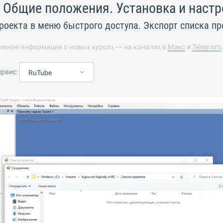
 Общие положения. Установка и наст
роекта в меню быстрого доступа. Экспорт списка пр
ивная информация о новых курсах — на каналах в
Макс
и
Telegram
ервис:
RuTube