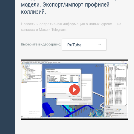
модели. Экспорт/импорт профилей
коллизий.
Новости и оперативная информация о новых курсах — на
каналах в
Макс
и
Telegram
.
Выберите видеосервис:
RuTube