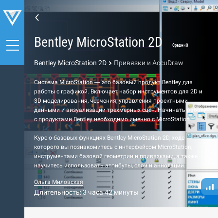
Bentley MicroStation 2D
Средний
Bentley MicroStation 2D
Привязки и AccuDraw
Система MicroStation — это базовый продукт Bentley для
работы с графикой. Включает набор инструментов для 2D и
3D моделирования, черчения, управления проектными
данными и визуализации трехмерных сцен. Начинать работу
с продуктами Bentley необходимо именно с MicroStation.
Курс о базовых функциях Bentley MicroStation 2D, ходе
которого вы познакомитесь с интерфейсом MicroStation,
инструментами базовой геометрии и привязками, а также
научитесь использовать атрибуты, слои и аннотации.
Ольга Миловская
Длительность: 3 часа 42 минуты