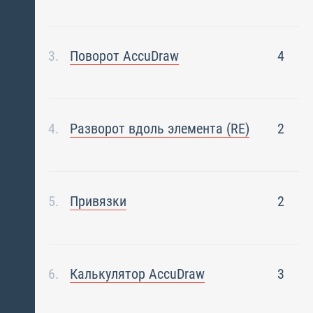
Поворот AccuDraw
4
Разворот вдоль элемента (RE)
2
Привязки
2
Калькулятор AccuDraw
3