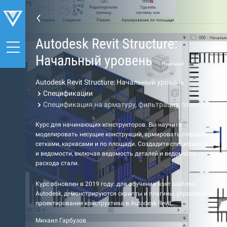
Autodesk Revit Structure:
Начальный уровень
Начальный
Autodesk Revit Structure: Начальный уровень
Спецификации
Спецификация на арматуру, фильтрация по марке
Курс для начинающих конструкторов. Вы научитесь
моделировать несущие конструкции, армировать стержнями,
сетками, каркасами и по площади. Создадите спецификации
и ведомости, включая ведомость деталей и ведомость
расхода стали.
Курс обновлен в 2019 году: для обучения взят шаблон
Autodesk, демонстрируются скрипты и плагины, упрощающие
проектирование конструктива в Autodesk Revit.
Михаил Гарбузов