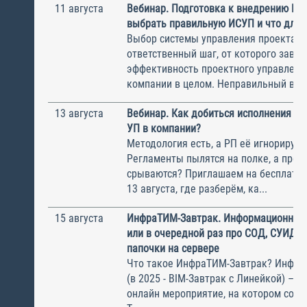
11 августа
Вебинар. Подготовка к внедрению ИС
выбрать правильную ИСУП и что для 
Выбор системы управления проектам
ответственный шаг, от которого завис
эффективность проектного управлени
компании в целом. Неправильный выбо
13 августа
Вебинар. Как добиться исполнения м
УП в компании?
Методология есть, а РП её игнорирую
Регламенты пылятся на полке, а прое
срываются? Приглашаем на бесплатн
13 августа, где разберём, ка...
15 августа
ИнфраТИМ-Завтрак. Информационный
или в очередной раз про СОД, СУИД и
папочки на сервере
Что такое ИнфраТИМ-Завтрак? Инфра
(в 2025 - BIM-Завтрак с Линейкой) – э
онлайн мероприятие, на котором соби