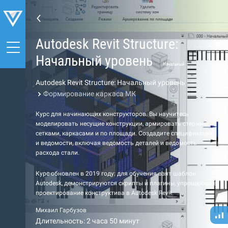
Autodesk Revit Structure:
Начальный уровень
Начальный
Autodesk Revit Structure: Начальный уровень
Формирование каркаса МК
Курс для начинающих конструкторов. Вы научитесь
моделировать несущие конструкции, армировать стержнями,
сетками, каркасами и по площади. Создадите спецификации
и ведомости, включая ведомость деталей и ведомость
расхода стали.
Курс обновлен в 2019 году: для обучения взят шаблон
Autodesk, демонстрируются скрипты и плагины, упрощающие
проектирование конструктива в Autodesk Revit.
Михаил Гарбузов
Длительность: 2 часа 50 минут