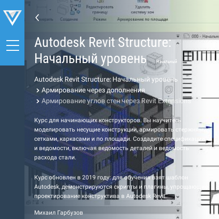
Autodesk Revit Structure:
Начальный уровень
Начальный
Autodesk Revit Structure: Начальный уровень
Армирование через дополнения
Армирование углов стен через Revit Extensions
Курс для начинающих конструкторов. Вы научитесь
моделировать несущие конструкции, армировать стержнями,
сетками, каркасами и по площади. Создадите спецификации
и ведомости, включая ведомость деталей и ведомость
расхода стали.
Курс обновлен в 2019 году: для обучения взят шаблон
Autodesk, демонстрируются скрипты и плагины, упрощающие
проектирование конструктива в Autodesk Revit.
Михаил Гарбузов