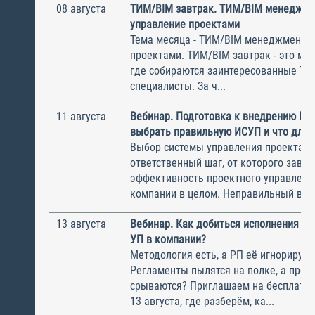
08 августа
ТИМ/BIM завтрак. ТИМ/BIM менеджме
управление проектами
Тема месяца - ТИМ/BIM менеджмент и
проектами. ТИМ/BIM завтрак - это ме
где собираются заинтересованные Т
специалисты. За ч...
11 августа
Вебинар. Подготовка к внедрению ИС
выбрать правильную ИСУП и что для 
Выбор системы управления проектам
ответственный шаг, от которого завис
эффективность проектного управлени
компании в целом. Неправильный выбо
13 августа
Вебинар. Как добиться исполнения м
УП в компании?
Методология есть, а РП её игнорирую
Регламенты пылятся на полке, а прое
срываются? Приглашаем на бесплатн
13 августа, где разберём, ка...