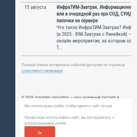
15 августа
ИнфраТИМ-Завтрак. Информационный
или в очередной раз про СОД, СУИД и
папочки на сервере
Что такое ИнфраТИМ-Завтрак? Инфра
(в 2025 - BIM-Завтрак с Линейкой) – э
онлайн мероприятие, на котором соби
Т...
Полный список интересных событий доступен на странице
отраслевого календаря
© 2026 Vysotskiy consulting — ваш надежный партнер и
интегратор
Мы используем cookie, чтобы сделать сайт лучше.
Цифровизация, BIM, ИИ. Внедряем и оптимизируем
технологии, ускоряем рост и системность бизнеса
Продолжая использовать сайт, вы соглашаетесь с
Пользовательское
Политика обработки персональных
использованием cookie.
соглашение
данных
Обновление от 14 ноября 2025. История
Ок