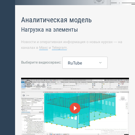
Аналитическая модель
Нагрузка на элементы
Новости и оперативная информация о новых курсах — на
каналах в
Макс
и
Telegram
.
Выберите видеосервис:
RuTube