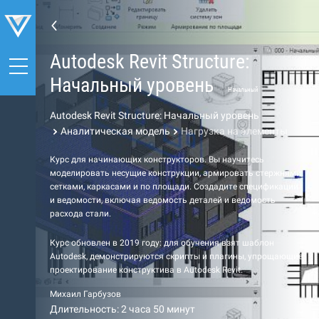
Autodesk Revit Structure:
Начальный уровень
Начальный
Autodesk Revit Structure: Начальный уровень
Аналитическая модель
Нагрузка на элементы
Курс для начинающих конструкторов. Вы научитесь
моделировать несущие конструкции, армировать стержнями,
сетками, каркасами и по площади. Создадите спецификации
и ведомости, включая ведомость деталей и ведомость
расхода стали.
Курс обновлен в 2019 году: для обучения взят шаблон
Autodesk, демонстрируются скрипты и плагины, упрощающие
проектирование конструктива в Autodesk Revit.
Михаил Гарбузов
Длительность: 2 часа 50 минут