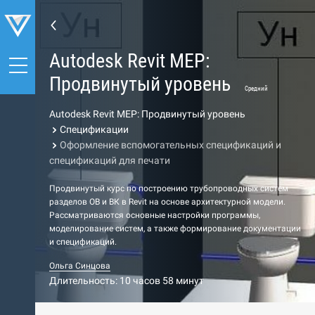
Autodesk Revit MEP:
Продвинутый уровень
Средний
Autodesk Revit MEP: Продвинутый уровень
Спецификации
Оформление вспомогательных спецификаций и
спецификаций для печати
Продвинутый курс по построению трубопроводных систем
разделов ОВ и ВК в Revit на основе архитектурной модели.
Рассматриваются основные настройки программы,
моделирование систем, а также формирование документации
и спецификаций.
Ольга Синцова
Длительность: 10 часов 58 минут