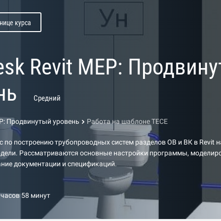
нице курса
esk Revit MEP: Продвин
нь
Средний
EP: Продвинутый уровень
Работа на шаблоне TECE
 по построению трубопроводных систем разделов ОВ и ВК в Revit н
дели. Рассматриваются основные настройки программы, моделиро
ние документации и спецификаций.
 часов 58 минут