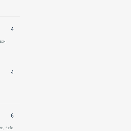
4
ной
4
6
, *.rfa