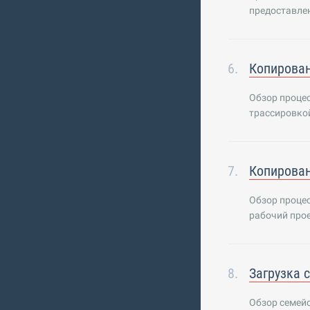
предоставлен
Копирован
Обзор процес
трассировкой
Копирова
Обзор процес
рабочий прое
Загрузка 
Обзор семейс