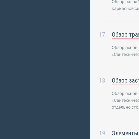
Обзор разра
каркасной с
Обзор тра
Обзор основ
«Сантехничес
Обзор зас
Обзор основн
«Сантехничес
отдельно сто
Элементы 