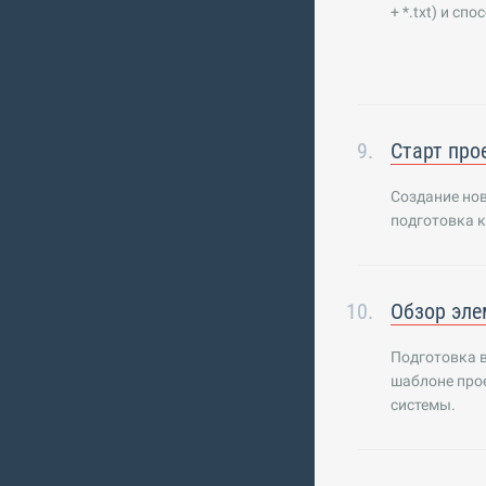
+ *.txt) и сп
Старт про
Создание но
подготовка к
Обзор эле
Подготовка в
шаблоне про
системы.