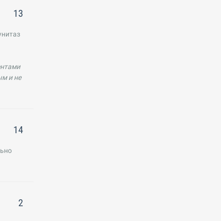
13
унитаз
ентами
ым и не
14
льно
2