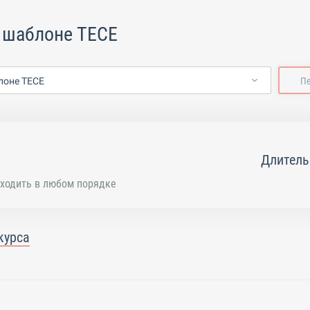
 шаблоне TECE
лоне TECE
П
Длитель
ходить в любом порядке
курса