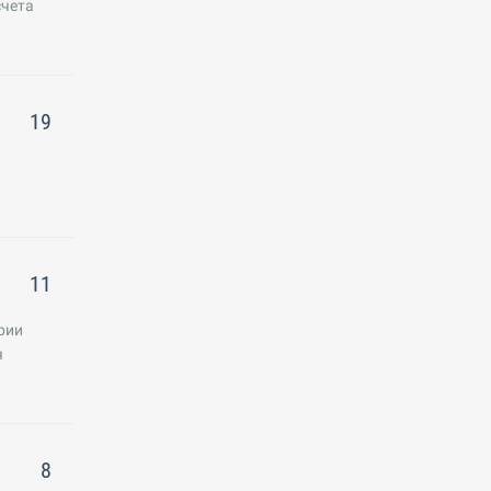
счета
19
11
рии
я
8