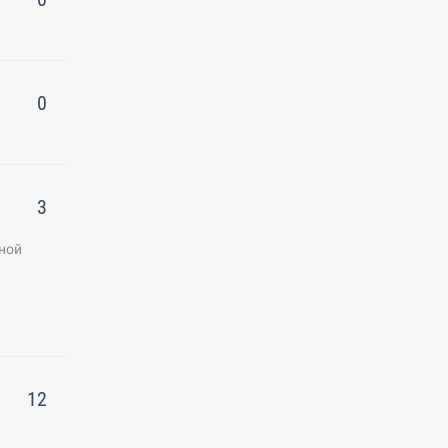
0
3
ьной
12