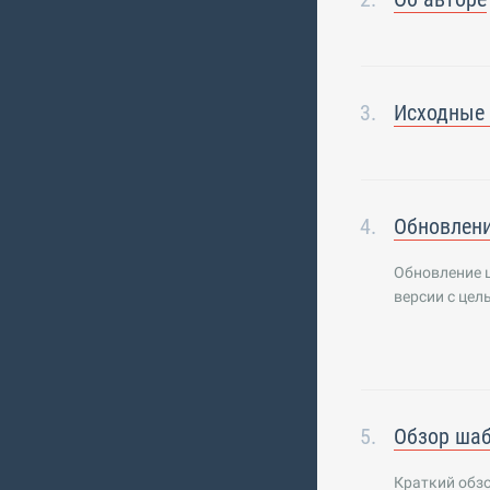
Исходные
Обновлени
Обновление ш
версии с цел
Обзор ша
Краткий обзо