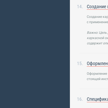
Создание 
Создание кар
с применени
Важно: Цель 
каркасной си
содержит оп
Оформлен
Оформление к
стоящей инст
Специфик