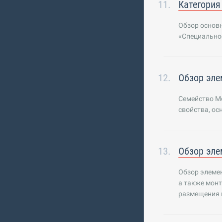
Категория
Обзор основн
«Специально
Обзор эле
Семейство М
свойства, о
Обзор эле
Обзор элемен
а также монт
размещения 