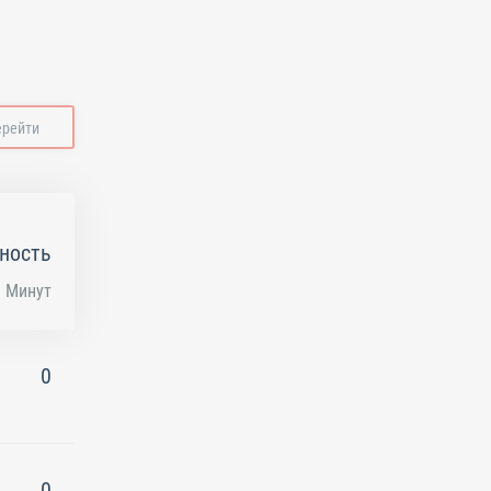
ерейти
ность
Минут
0
0