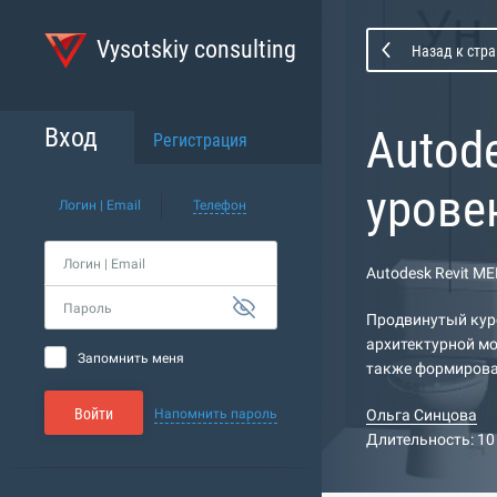
Vysotskiy consulting
Назад к стра
Autod
Вход
Регистрация
урове
Логин | Email
Телефон
Логин | Email
Autodesk Revit M
Пароль
Продвинутый курс
архитектурной мо
Запомнить меня
также формирова
Войти
Напомнить пароль
Ольга Синцова
Длительность: 10