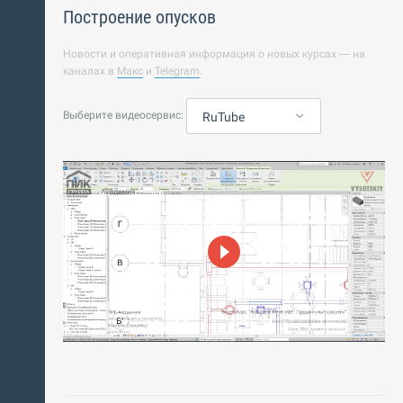
Построение опусков
Новости и оперативная информация о новых курсах — на
каналах в
Макс
и
Telegram
.
Выберите видеосервис:
RuTube