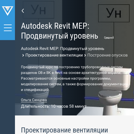
Autodesk Revit MEP:
Продвинутый уровень
Средний
Autodesk Revit MEP: Продвинутый уровень
Проектирование вентиляции
Построение опусков
Продвинутый курс по построению трубопроводных систем
разделов ОВ и ВК в Revit на основе архитектурной модели.
Рассматриваются основные настройки программы,
моделирование систем, а также формирование документации
и спецификаций.
Ольга Синцова
Длительность: 10 часов 58 минут
Проектирование вентиляции