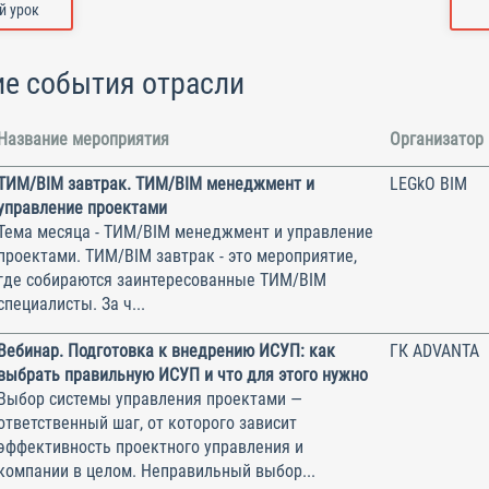
 урок
е события отрасли
Название мероприятия
Организатор
ТИМ/BIM завтрак. ТИМ/BIM менеджмент и
LEGkO BIM
управление проектами
Тема месяца - ТИМ/BIM менеджмент и управление
проектами. ТИМ/BIM завтрак - это мероприятие,
где собираются заинтересованные ТИМ/BIM
специалисты. За ч...
Вебинар. Подготовка к внедрению ИСУП: как
ГК ADVANTA
выбрать правильную ИСУП и что для этого нужно
Выбор системы управления проектами —
ответственный шаг, от которого зависит
эффективность проектного управления и
компании в целом. Неправильный выбор...