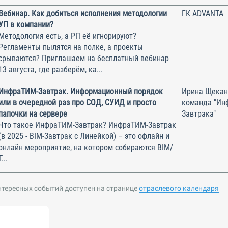
Вебинар. Как добиться исполнения методологии
ГК ADVANTA
УП в компании?
Методология есть, а РП её игнорируют?
Регламенты пылятся на полке, а проекты
срываются? Приглашаем на бесплатный вебинар
13 августа, где разберём, ка...
ИнфраТИМ-Завтрак. Информационный порядок
Ирина Щекан
или в очередной раз про СОД, СУИД и просто
команда "Ин
папочки на сервере
Завтрака"
Что такое ИнфраТИМ-Завтрак? ИнфраТИМ-Завтрак
(в 2025 - BIM-Завтрак с Линейкой) – это офлайн и
онлайн мероприятие, на котором собираются BIM/
Т...
нтересных событий доступен на странице
отраслевого календаря