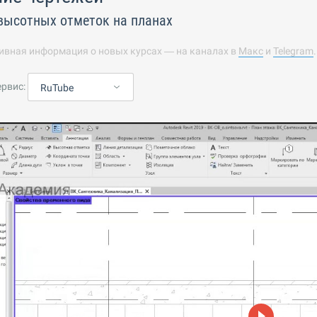
высотных отметок на планах
ивная информация о новых курсах — на каналах в
Макс
и
Telegram
ервис:
RuTube