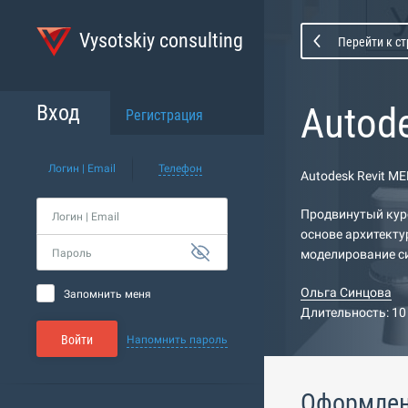
Vysotskiy consulting
Перейти к с
Autod
Вход
Регистрация
Логин | Email
Телефон
Autodesk Revit M
Продвинутый курс
Логин | Email
основе архитект
Пароль
моделирование с
Ольга Синцова
Запомнить меня
Длительность: 10
Войти
Напомнить пароль
Оформлен