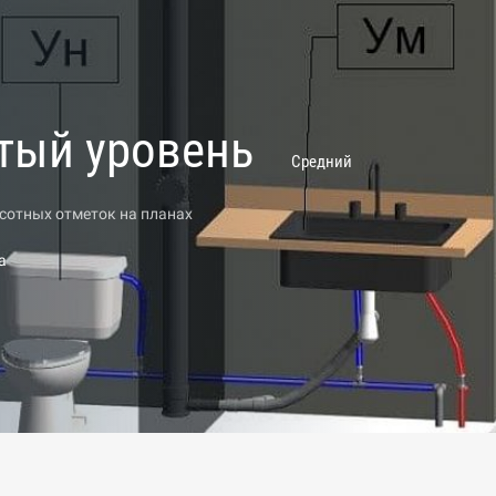
утый уровень
Средний
сотных отметок на планах
а