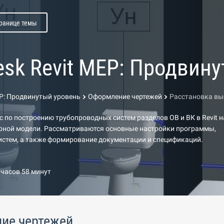
транице темы
esk Revit MEP: Продвин
EP: Продвинутый уровень
Оформление чертежей
Расстановка вы
 по построению трубопроводных систем разделов ОВ и ВК в Revit н
урной модели. Рассматриваются основные настройки программы,
истем, а также формирование документации и спецификаций.
 часов 58 минут
ие чертежей