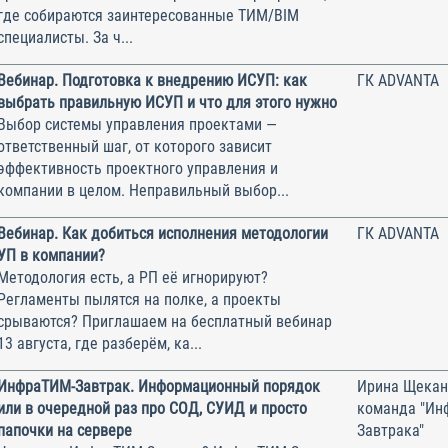
где собираются заинтересованные ТИМ/BIM
специалисты. За ч...
Вебинар. Подготовка к внедрению ИСУП: как
ГК ADVANTA
выбрать правильную ИСУП и что для этого нужно
Выбор системы управления проектами —
ответственный шаг, от которого зависит
эффективность проектного управления и
компании в целом. Неправильный выбор...
Вебинар. Как добиться исполнения методологии
ГК ADVANTA
УП в компании?
Методология есть, а РП её игнорируют?
Регламенты пылятся на полке, а проекты
срываются? Приглашаем на бесплатный вебинар
13 августа, где разберём, ка...
ИнфраТИМ-Завтрак. Информационный порядок
Ирина Щекан
или в очередной раз про СОД, СУИД и просто
команда "Ин
папочки на сервере
Завтрака"