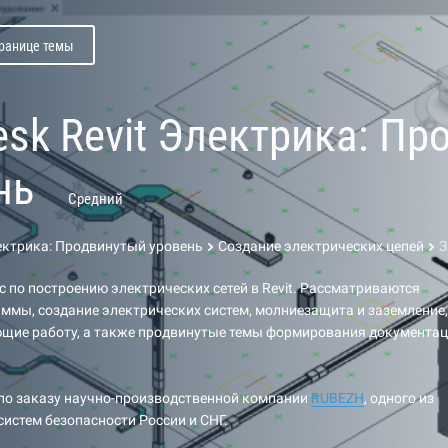
транице темы
esk Revit Электрика: П
нь
Средний
лектрика: Продвинутый уровень
Создание электрических цепей
З
 по построению электрических сетей в Revit. Рассматриваются
ммы, создание электрических систем, молниезащита и заземление,
ющие работу, а также продвинутые темы формирования документа
 по заказу научно-производственной компании
RUBEZH
, одного из
систем безопасности России и СНГ.