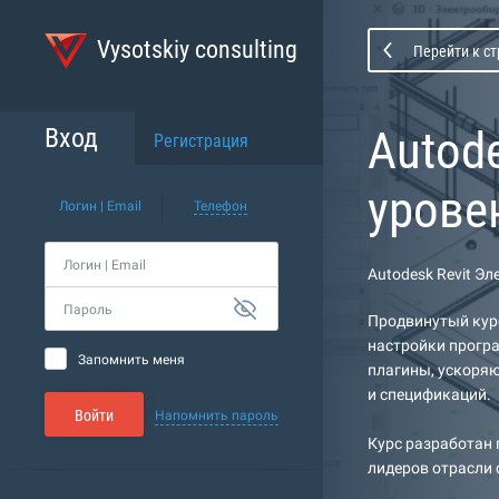
Vysotskiy consulting
Перейти к с
Autod
Вход
Регистрация
урове
Логин | Email
Телефон
Логин | Email
Autodesk Revit Э
Пароль
Продвинутый курс
настройки програ
Запомнить меня
плагины, ускоря
и спецификаций.
Войти
Напомнить пароль
Курс разработан
лидеров отрасли 