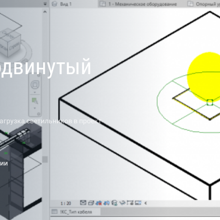
родвинутый
агрузка светильников в проект
ции