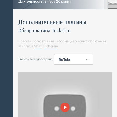
Длительность: 3 часа 26 минут
Дополнительные плагины
Обзор плагина Teslabim
Новости и оперативная информация о новых курсах — на
каналах в
Макс
и
Telegram
.
Выберите видеосервис:
RuTube