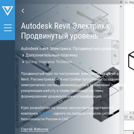
Autodesk Revit Электрика:
Продвинутый уровень
Средний
Autodesk Revit Электрика: Продвинутый уровень
Дополнительные плагины
Обзор плагина Teslabim
Продвинутый курс по построению электрических сетей в
Revit. Рассматриваются настройки программы, создание
электрических систем, молниезащита и заземление, плагины,
ускоряющие работу, а также продвинутые темы
формирования документации и спецификаций.
Курс разработан по заказу научно-производственной
компании
RUBEZH
, одного из лидеров отрасли систем
безопасности России и СНГ.
Сергей Жебелев