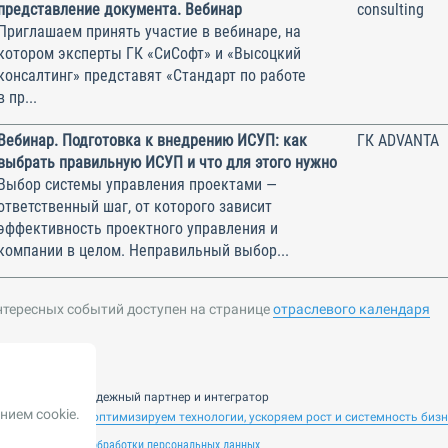
представление документа. Вебинар
consulting
Приглашаем принять участие в вебинаре, на
котором эксперты ГК «СиСофт» и «Высоцкий
консалтинг» представят «Стандарт по работе
в пр...
Вебинар. Подготовка к внедрению ИСУП: как
ГК ADVANTA
выбрать правильную ИСУП и что для этого нужно
Выбор системы управления проектами —
ответственный шаг, от которого зависит
эффективность проектного управления и
компании в целом. Неправильный выбор...
нтересных событий доступен на странице
отраслевого календаря
nsulting — ваш надежный партнер и интегратор
нием cookie.
 ИИ. Внедряем и оптимизируем технологии, ускоряем рост и системность биз
лашение
Политика обработки персональных данных