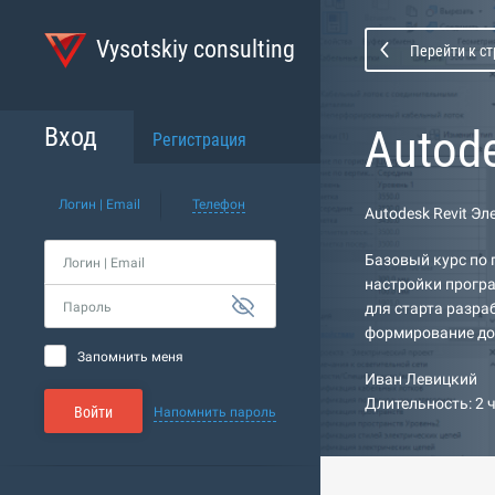
Vysotskiy consulting
Перейти к с
Autod
Вход
Регистрация
Логин | Email
Телефон
Autodesk Revit Э
Базовый курс по 
Логин | Email
настройки прогр
Пароль
для старта разра
формирование до
Запомнить меня
Иван Левицкий
Длительность: 2 
Войти
Напомнить пароль