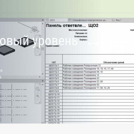
зовый уровень
Начальный
ые
в