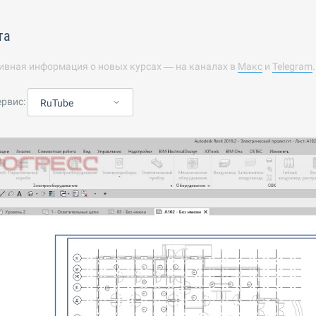
та
ивная информация о новых курсах — на каналах в
Макс
и
Telegram
ервис:
RuTube