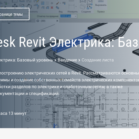
транице темы
esk Revit Электрика: Ба
лектрика: Базовый уровень
Введение
Создание листа
построению электрических сетей в Revit. Рассматриваются основн
аммы и создание собственных семейств электрических компоненто
ботки разделов по электрике и слаботочным сетям, а также
кументации и спецификаций.
часа 13 минут