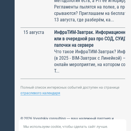
Методология есть, а РП её игнорирую
Регламенты пылятся на полке, а прое
срываются? Приглашаем на бесплатн
13 августа, где разберём, ка...
15 августа
ИнфраТИМ-Завтрак. Информационный
или в очередной раз про СОД, СУИД и
папочки на сервере
Что такое ИнфраТИМ-Завтрак? Инфра
(в 2025 - BIM-Завтрак с Линейкой) – э
онлайн мероприятие, на котором соби
Т...
Полный список интересных событий доступен на странице
отраслевого календаря
© 2026 Vysotskiy consulting — ваш надежный партнер и
интегратор
Мы используем cookie, чтобы сделать сайт лучше.
Цифровизация, BIM, ИИ. Внедряем и оптимизируем