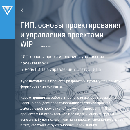
ГИП: основы проектирования
и управления проектами
WIP
Начальный
ГИП: основы проектирования и управления
проектами WIP
Роль ГИПа в управлении
Статус ГИПа
Курс находится в процессе разработки, публикуется по мере
формирования контента.
Курс о принципах работы главного инженера проекта и в
целом о процессе проектирования: структуре проекта,
действующей нормативной документации, роли ГИПа,
процессам на строительной площадке и многим другим
аспектам. Будет полезен как начинающим специалистам, так
и тем, кто хочет структурировать свои знания.