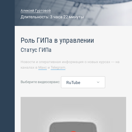
Алексей Гуртовой
Длительность: 3 часа 22 минуты
Роль ГИПа в управлении
Статус ГИПа
Новости и оперативная информация о новых курсах — на
каналах в
Макс
и
Telegram
.
Выберите видеосервис:
RuTube