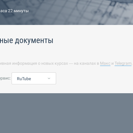
часа 22 минуты
ные документы
ивная информация о новых курсах — на каналах в
Макс
и
Telegram
ервис:
RuTube