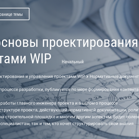
транице темы
основы проектирования
тами WIP
Начальный
ектирования и управления проектами WIP
Нормативные докумен
 процессе разработки, публикуется по мере формирования контента
 работы главного инженера проекта и в целом о процессе
структуре проекта, действующей нормативной документации, роли
на строительной площадке и многим другим аспектам. Будет полез
пециалистам, так и тем, кто хочет структурировать свои знания.