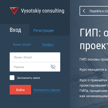
Vysotskiy consulting
Перейти к с
ГИП: 
Вход
Регистрация
проек
Логин | Email
Телефон
Логин | Email
ГИП: основы про
Пароль
Курс находится в
Запомнить меня
Курс о принципах
проектирования: 
Войти
Напомнить пароль
ГИПа, процессам 
как начинающим с