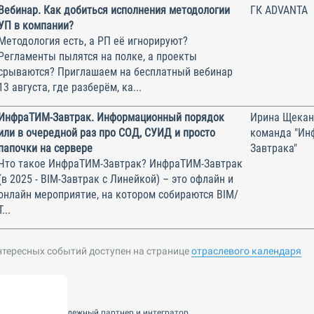
Вебинар. Как добиться исполнения методологии
ГК ADVANTA
УП в компании?
Методология есть, а РП её игнорируют?
Регламенты пылятся на полке, а проекты
срываются? Приглашаем на бесплатный вебинар
13 августа, где разберём, ка...
ИнфраТИМ-Завтрак. Информационный порядок
Ирина Щекан
или в очередной раз про СОД, СУИД и просто
команда "Ин
папочки на сервере
Завтрака"
Что такое ИнфраТИМ-Завтрак? ИнфраТИМ-Завтрак
(в 2025 - BIM-Завтрак с Линейкой) – это офлайн и
онлайн мероприятие, на котором собираются BIM/
Т...
нтересных событий доступен на странице
отраслевого календаря
nsulting — ваш надежный партнер и интегратор