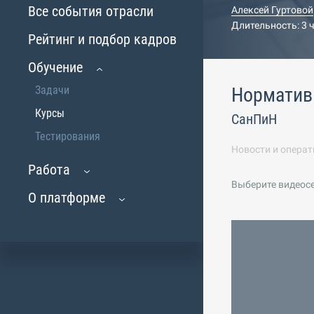
Все события отрасли
Алексей Гуртовой
Длительность: 3 
Рейтинг и подбор кадров
Обучение
Задачи
Норматив
Курсы
СанПиН
Тестирования
Новости и операт
Работа
Выберите видеос
О платформе