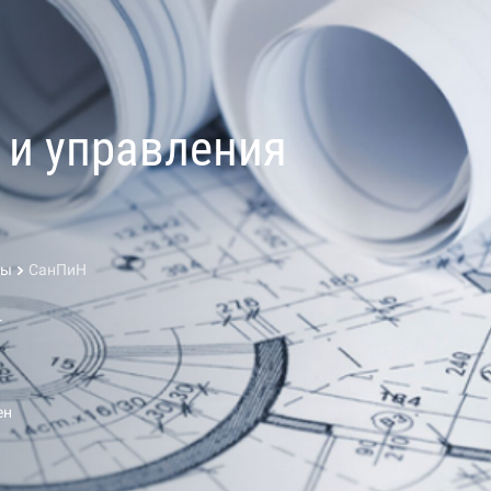
 и управления
ты
СанПиН
.
ен