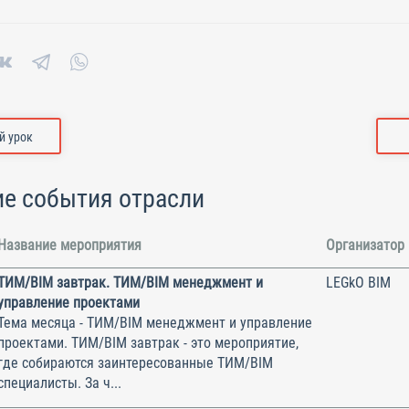
 урок
е события отрасли
Название мероприятия
Организатор
ТИМ/BIM завтрак. ТИМ/BIM менеджмент и
LEGkO BIM
управление проектами
Тема месяца - ТИМ/BIM менеджмент и управление
проектами. ТИМ/BIM завтрак - это мероприятие,
где собираются заинтересованные ТИМ/BIM
специалисты. За ч...