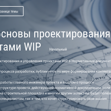
транице темы
основы проектирования
тами WIP
Начальный
ектирования и управления проектами WIP
Нормативные докумен
 процессе разработки, публикуется по мере формирования контента
 работы главного инженера проекта и в целом о процессе
структуре проекта, действующей нормативной документации, роли
на строительной площадке и многим другим аспектам. Будет полез
пециалистам, так и тем, кто хочет структурировать свои знания.