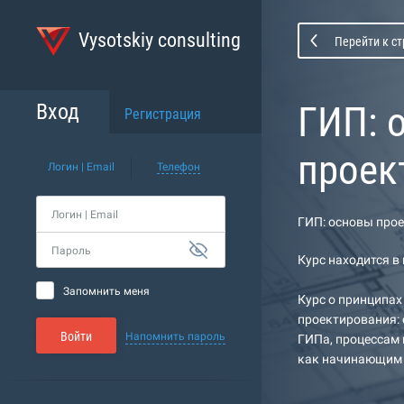
Vysotskiy consulting
Перейти к с
ГИП: 
Вход
Регистрация
проек
Логин | Email
Телефон
Логин | Email
ГИП: основы про
Пароль
Курс находится в
Запомнить меня
Курс о принципах
проектирования: 
Войти
Напомнить пароль
ГИПа, процессам 
как начинающим с