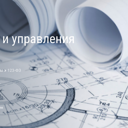
 и управления
ты
123-ФЗ
.
ен