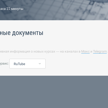
часа 22 минуты
ные документы
ивная информация о новых курсах — на каналах в
Макс
и
Telegram
ервис:
RuTube