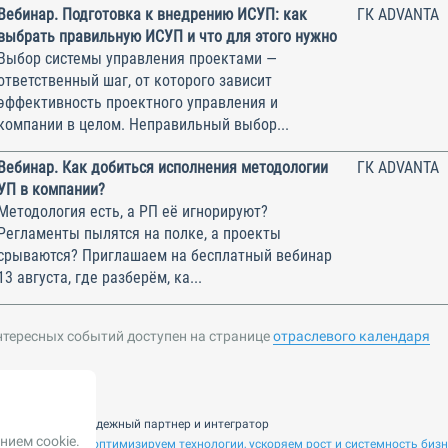
Вебинар. Подготовка к внедрению ИСУП: как
ГК ADVANTA
выбрать правильную ИСУП и что для этого нужно
Выбор системы управления проектами —
ответственный шаг, от которого зависит
эффективность проектного управления и
компании в целом. Неправильный выбор...
Вебинар. Как добиться исполнения методологии
ГК ADVANTA
УП в компании?
Методология есть, а РП её игнорируют?
Регламенты пылятся на полке, а проекты
срываются? Приглашаем на бесплатный вебинар
13 августа, где разберём, ка...
нтересных событий доступен на странице
отраслевого календаря
nsulting — ваш надежный партнер и интегратор
нием cookie.
 ИИ. Внедряем и оптимизируем технологии, ускоряем рост и системность биз