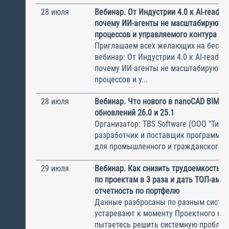
28 июля
Вебинар. От Индустрии 4.0 к AI-ready 
почему ИИ-агенты не масштабируются
процессов и управляемого контура
Приглашаем всех желающих на беспл
вебинар: От Индустрии 4.0 к AI-ready 
почему ИИ-агенты не масштабируются
процессов и у...
28 июля
Вебинар. Что нового в nanoCAD BIM В
обновлений 26.0 и 25.1
Организатор: TBS Software (ООО "ТиБиЭ
разработчик и поставщик программн
для промышленного и гражданского с.
29 июля
Вебинар. Как снизить трудоемкость с
по проектам в 3 раза и дать ТОП-ам 
отчетность по портфелю
Данные разбросаны по разным систем
устаревают к моменту Проектного ком
пытаетесь решить системную пробле