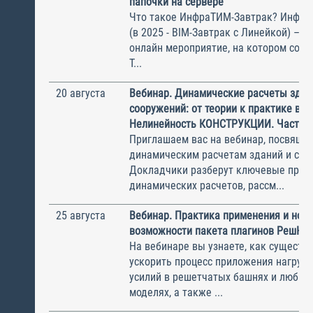
папочки на сервере
Что такое ИнфраТИМ-Завтрак? Инфра
(в 2025 - BIM-Завтрак с Линейкой) – э
онлайн мероприятие, на котором соби
Т...
20 августа
Вебинар. Динамические расчеты здан
сооружений: от теории к практике в П
Нелинейность КОНСТРУКЦИИ. Часть 1
Приглашаем вас на вебинар, посвяще
динамическим расчетам зданий и соо
Докладчики разберут ключевые прин
динамических расчетов, рассм...
25 августа
Вебинар. Практика применения и нов
возможности пакета плагинов РешК к
На вебинаре вы узнаете, как существ
ускорить процесс приложения нагрузо
усилий в решетчатых башнях и любых
моделях, а также ...