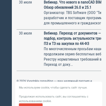
30 июля
Вебинар. Что нового в nanoCAD BIM О
Обзор обновлений 26.0 и 25.1
Организатор: TBS Software (ООО "ТиБиЭ
разработчик и поставщик программн
для промышленного и гражданского с.
30 июля
Вебинар. Переход от документов — к 
подбор, контроль актуальности требов
ПЗ и ТЗ на закупки по 44-ФЗ
По многочисленным просьбам наших с
продолжаем серию бесплатных вебин
Реестру нормативных требований в ст
Переход от доку...
© 2026 Vysotskiy consulting — ваш надежный партнер и
интегратор
Мы используем cookie, чтобы сделать сайт лучше.
Цифровизация, BIM, ИИ. Внедряем и оптимизируем
технологии, ускоряем рост и системность бизнеса
Продолжая использовать сайт, вы соглашаетесь с
Пользовательское
Политика обработки персональных
использованием cookie.
соглашение
данных