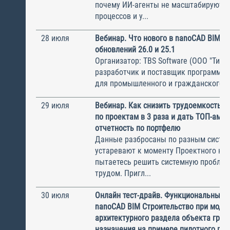
почему ИИ-агенты не масштабируются
процессов и у...
28 июля
Вебинар. Что нового в nanoCAD BIM В
обновлений 26.0 и 25.1
Организатор: TBS Software (ООО "ТиБиЭ
разработчик и поставщик программн
для промышленного и гражданского с.
29 июля
Вебинар. Как снизить трудоемкость с
по проектам в 3 раза и дать ТОП-ам 
отчетность по портфелю
Данные разбросаны по разным систем
устаревают к моменту Проектного ком
пытаетесь решить системную пробле
трудом. Пригл...
30 июля
Онлайн тест-драйв. Функциональные 
nanoCAD BIM Строительство при моде
архитектурного раздела объекта гра
назначения на примере пилотного пр