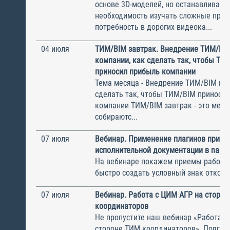
основе 3D-моделей, но останавливают
необходимость изучать сложные прог
потребность в дорогих видеока...
04 июля
ТИМ/BIM завтрак. Внедрение ТИМ/BIM
компании, как сделать так, чтобы ТИ
приносил прибыль компании
Тема месяца - Внедрение ТИМ/BIM в к
сделать так, чтобы ТИМ/BIM приноси
компании ТИМ/BIM завтрак - это меро
собираютс...
07 июля
Вебинар. Применение плагинов при о
исполнительной документации в nano
На вебинаре покажем приемы рабо
быстро создать условный знак отко
07 июля
Вебинар. Работа с ЦИМ АГР на сторо
координаторов
Не пропустите наш вебинар «Работа с
стороне ТИМ координаторов». Подго