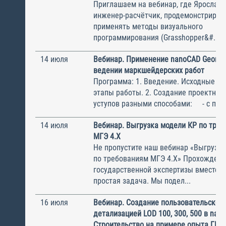
Приглашаем на вебинар, где Ярослав 
инженер-расчётчик, продемонстрирует
применять методы визуального
программирования (Grasshopper&#...
14 июля
Вебинар. Применение nanoCAD GeoniC
ведении маркшейдерских работ
Программа: 1. Введение. Исходные д
этапы работы. 2. Создание проектной
уступов разными способами: - с помо
14 июля
Вебинар. Выгрузка модели КР по тре
МГЭ 4.Х
Не пропустите наш вебинар «Выгрузк
по требованиям МГЭ 4.Х» Прохожден
государственной экспертизы вместе 
простая задача. Мы подел...
16 июля
Вебинар. Создание пользовательского
детализацией LOD 100, 300, 500 в nan
Строительство на примере опыта ГБУ