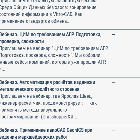
Приглашаем на открытую экспертную сессию!
Среда Общих Данных без хаоса: зонирование
состояний информации в Vitro-CAD. Как
применение стандартов обмена...
Вебинар. ЦИМ по требованиям АГР. Подготовка,
—
проверка, сложности
Приглашаем на вебинар "ЦИМ по требованиям АГР.
Подготовка, проверка, сложности". Мы собрали
живые кейсы компаний, которые уже прошли АГР,
и...
Вебинар. Автоматизация расчётов надвижки
—
металлического пролётного строения
Приглашаем на вебинар, где Ярослав Швец,
инженер-расчётчик, продемонстрирует: — как
применять методы визуального
программирования (Grasshopper&#...
Вебинар. Применение nanoCAD GeoniCS при
—
ведении маркшейдерских работ