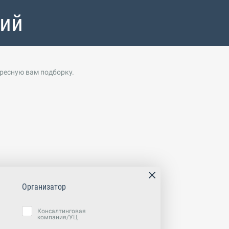
тий
ересную вам подборку.
Организатор
Консалтинговая
компания/УЦ