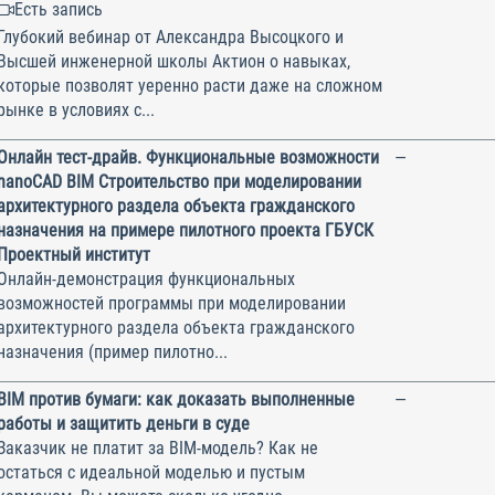
Есть запись
Глубокий вебинар от Александра Высоцкого и
Высшей инженерной школы Актион о навыках,
которые позволят уеренно расти даже на сложном
рынке в условиях с...
Онлайн тест-драйв. Функциональные возможности
—
nanoCAD BIM Строительство при моделировании
архитектурного раздела объекта гражданского
назначения на примере пилотного проекта ГБУСК
Проектный институт
Онлайн-демонстрация функциональных
возможностей программы при моделировании
архитектурного раздела объекта гражданского
назначения (пример пилотно...
BIM против бумаги: как доказать выполненные
—
работы и защитить деньги в суде
Заказчик не платит за BIM-модель? Как не
остаться с идеальной моделью и пустым