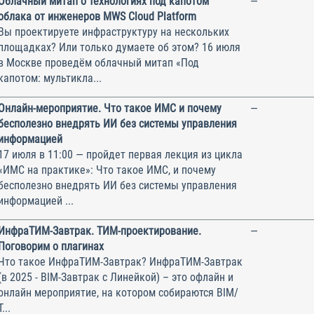
Облачный митап о технологиях под капотом
—
облака от инженеров MWS Cloud Platform
Вы проектируете инфраструктуру на нескольких
площадках? Или только думаете об этом? 16 июля
в Москве проведём облачный митап «Под
капотом: мультикла...
Онлайн-мероприятие. Что такое ИМС и почему
—
бесполезно внедрять ИИ без системы управления
информацией
17 июля в 11:00 — пройдет первая лекция из цикла
«ИМС на практике»: Что такое ИМС, и почему
бесполезно внедрять ИИ без системы управления
информацией ...
ИнфраТИМ-Завтрак. ТИМ-проектирование.
—
Поговорим о плагинах
Что такое ИнфраТИМ-Завтрак? ИнфраТИМ-Завтрак
(в 2025 - BIM-Завтрак с Линейкой) – это офлайн и
онлайн мероприятие, на котором собираются BIM/
Т...