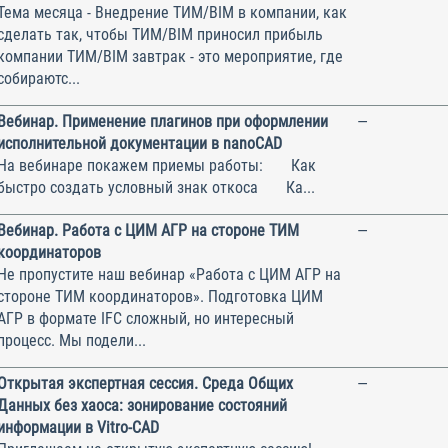
Тема месяца - Внедрение ТИМ/BIM в компании, как
сделать так, чтобы ТИМ/BIM приносил прибыль
компании ТИМ/BIM завтрак - это мероприятие, где
собираютс...
Вебинар. Применение плагинов при оформлении
—
исполнительной документации в nanoCAD
На вебинаре покажем приемы работы: Как
быстро создать условный знак откоса Ка...
Вебинар. Работа с ЦИМ АГР на стороне ТИМ
—
координаторов
Не пропустите наш вебинар «Работа с ЦИМ АГР на
стороне ТИМ координаторов». Подготовка ЦИМ
АГР в формате IFC сложный, но интересный
процесс. Мы подели...
Открытая экспертная сессия. Среда Общих
—
Данных без хаоса: зонирование состояний
информации в Vitro-CAD