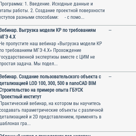
Программа: 1. Введение. Исходные данные и
этапы работы. 2. Создание проектной поверхности
уступов разными способами: - с помо...
Вебинар. Выгрузка модели КР по требованиям
—
МГЭ 4.Х
Не пропустите наш вебинар «Выгрузка модели КР
по требованиям МГЭ 4.Х» Прохождение
государственной экспертизы вместе с ЦИМ не
простая задача. Мы подел...
Вебинар. Создание пользовательского объекта с
—
детализацией LOD 100, 300, 500 в nanoCAD BIM
Строительство на примере опыта ГБУСК
Проектный институт
Практический вебинар, на котором вы научитесь
создавать параметрические объекты с различной
детализацией и 2D представлением, применять в
шаблонах гра...