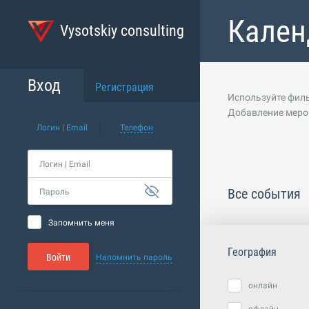
Кален
Vysotskiy consulting
Вход
Регистрация
Используйте филь
Добавление меро
Логин | Email
Телефон
Логин | Email
Все события
Пароль
Запомнить меня
География
Войти
Напомнить пароль
онлайн