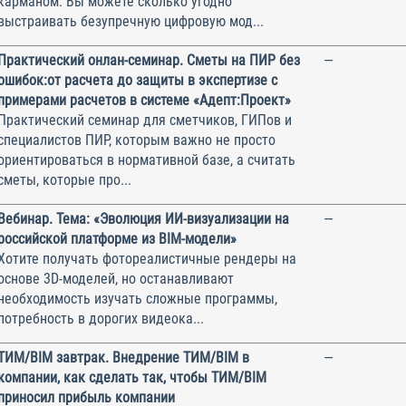
карманом. Вы можете сколько угодно
выстраивать безупречную цифровую мод...
Практический онлан-семинар. Сметы на ПИР без
—
ошибок:от расчета до защиты в экспертизе с
примерами расчетов в системе «Адепт:Проект»
Практический семинар для сметчиков, ГИПов и
специалистов ПИР, которым важно не просто
ориентироваться в нормативной базе, а считать
сметы, которые про...
Вебинар. Тема: «Эволюция ИИ-визуализации на
—
российской платформе из BIM-модели»
Хотите получать фотореалистичные рендеры на
основе 3D-моделей, но останавливают
необходимость изучать сложные программы,
потребность в дорогих видеока...
ТИМ/BIM завтрак. Внедрение ТИМ/BIM в
—
компании, как сделать так, чтобы ТИМ/BIM
приносил прибыль компании