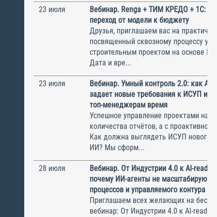
23 июля
Вебинар. Renga + ТИМ КРЕДО + 1С: б
переход от модели к бюджету
Друзья, приглашаем вас на практичес
посвященный сквозному процессу упр
строительным проектом на основе BIM
Дата и вре...
23 июля
Вебинар. Умный контроль 2.0: как AD
задает новые требования к ИСУП и в
топ-менеджерам время
Успешное управление проектами начин
количества отчётов, а с проактивного
Как должна выглядеть ИСУП нового п
ИИ? Мы сформ...
28 июля
Вебинар. От Индустрии 4.0 к AI-ready 
почему ИИ-агенты не масштабируются
процессов и управляемого контура
Приглашаем всех желающих на беспл
вебинар: От Индустрии 4.0 к AI-ready 