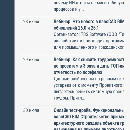
почему ИИ-агенты не масштабируются
процессов и у...
28 июля
Вебинар. Что нового в nanoCAD BIM В
обновлений 26.0 и 25.1
Организатор: TBS Software (ООО "ТиБиЭ
разработчик и поставщик программн
для промышленного и гражданского с.
29 июля
Вебинар. Как снизить трудоемкость с
по проектам в 3 раза и дать ТОП-ам 
отчетность по портфелю
Данные разбросаны по разным систем
устаревают к моменту Проектного ком
пытаетесь решить системную пробле
трудом. Пригл...
30 июля
Онлайн тест-драйв. Функциональные 
nanoCAD BIM Строительство при моде
архитектурного раздела объекта гра
назначения на примере пилотного пр