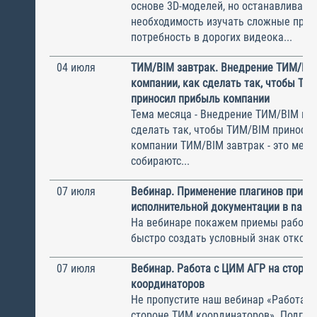
основе 3D-моделей, но останавливают
необходимость изучать сложные прог
потребность в дорогих видеока...
04 июля
ТИМ/BIM завтрак. Внедрение ТИМ/BIM
компании, как сделать так, чтобы ТИ
приносил прибыль компании
Тема месяца - Внедрение ТИМ/BIM в к
сделать так, чтобы ТИМ/BIM приноси
компании ТИМ/BIM завтрак - это меро
собираютс...
07 июля
Вебинар. Применение плагинов при о
исполнительной документации в nano
На вебинаре покажем приемы рабо
быстро создать условный знак отко
07 июля
Вебинар. Работа с ЦИМ АГР на сторо
координаторов
Не пропустите наш вебинар «Работа с
стороне ТИМ координаторов». Подго