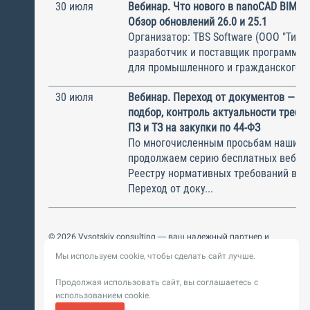
30 июля
Вебинар. Что нового в nanoCAD BIM О
Обзор обновлений 26.0 и 25.1
Организатор: TBS Software (ООО "ТиБиЭ
разработчик и поставщик программн
для промышленного и гражданского с.
30 июля
Вебинар. Переход от документов — к 
подбор, контроль актуальности требов
ПЗ и ТЗ на закупки по 44-ФЗ
По многочисленным просьбам наших с
продолжаем серию бесплатных вебин
Реестру нормативных требований в ст
Переход от доку...
© 2026 Vysotskiy consulting — ваш надежный партнер и
интегратор
Мы используем cookie, чтобы сделать сайт лучше.
Цифровизация, BIM, ИИ. Внедряем и оптимизируем
технологии, ускоряем рост и системность бизнеса
Продолжая использовать сайт, вы соглашаетесь с
Пользовательское
Политика обработки персональных
использованием cookie.
соглашение
данных