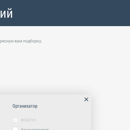
тий
ересную вам подборку.
Организатор
ВУЗ/СУЗ
Консалтинговая