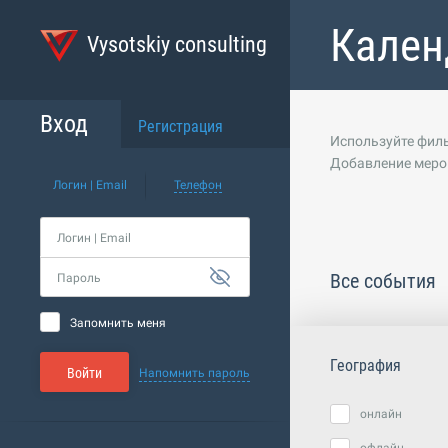
Кален
Vysotskiy consulting
Вход
Регистрация
Используйте филь
Добавление меро
Логин | Email
Телефон
Логин | Email
Все события
Пароль
Запомнить меня
География
Войти
Напомнить пароль
онлайн