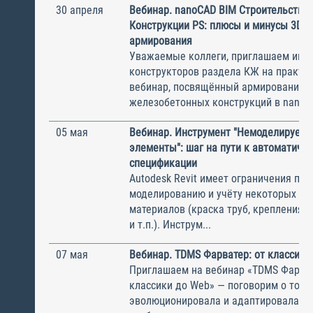
30 апреля
Вебинар. nanoCAD BIM Строительство 
Конструкции PS: плюсы и минусы 3D и
армирования
Уважаемые коллеги, приглашаем инж
конструкторов раздела КЖ на практи
вебинар, посвящённый армированию
железобетонных конструкций в nanoCA
05 мая
Вебинар. Инструмент "Немоделируем
элементы": шаг на пути к автоматиче
спецификации
Autodesk Revit имеет ограничения по
моделированию и учёту некоторых ра
материалов (краска труб, крепления 
и т.п.). Инструм...
07 мая
Вебинар. TDMS Фарватер: от классики
Приглашаем на вебинар «TDMS Фарват
классики до Web» — поговорим о том, 
эволюционировала и адаптировалась 