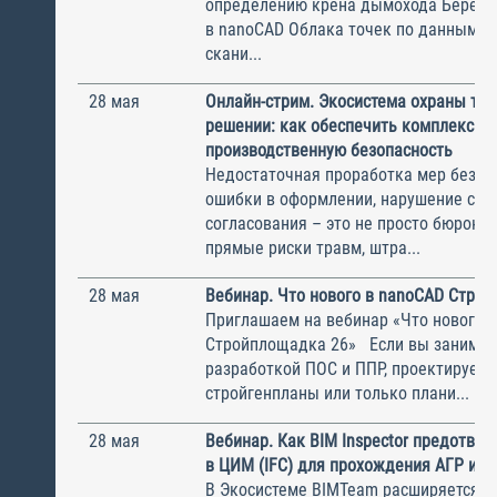
определению крена дымохода Березо
в nanoCAD Облака точек по данным л
скани...
28 мая
Онлайн-стрим. Экосистема охраны тру
решении: как обеспечить комплексну
производственную безопасность
Недостаточная проработка мер безоп
ошибки в оформлении, нарушение сро
согласования – это не просто бюрокра
прямые риски травм, штра...
28 мая
Вебинар. Что нового в nanoCAD Стро
Приглашаем на вебинар «Что нового 
Стройплощадка 26» Если вы занимае
разработкой ПОС и ППР, проектируете
стройгенпланы или только плани...
28 мая
Вебинар. Как BIM Inspector предотвр
в ЦИМ (IFC) для прохождения АГР и М
В Экосистеме BIMTeam расширяется ф