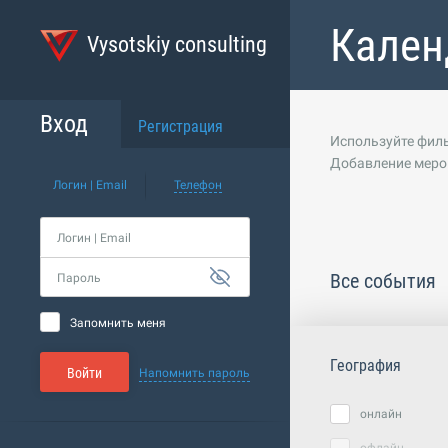
Кален
Vysotskiy consulting
Вход
Регистрация
Используйте филь
Добавление меро
Логин | Email
Телефон
Логин | Email
Все события
Пароль
Запомнить меня
География
Войти
Напомнить пароль
онлайн