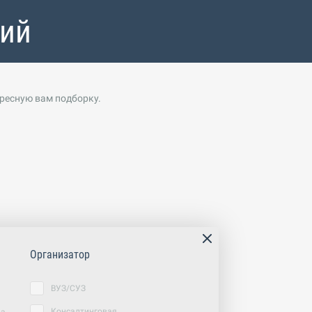
тий
ересную вам подборку.
Организатор
ВУЗ/СУЗ
Консалтинговая