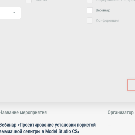
платно
Неформальная встре
Вебинар
Конференция
Название мероприятия
Организатор
Вебинар «Проектирование установки пористой
—
аммиачной селитры в Model Studio CS»