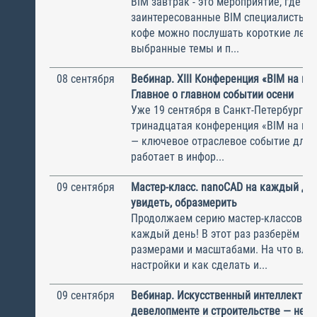
BIM завтрак - это мероприятие, где с
заинтересованные BIM специалисты. 
кофе можно послушать короткие лекц
выбранные темы и п...
08 сентября
Вебинар. XIII Конференция «BIM на пр
Главное о главном событии осени
Уже 19 сентября в Санкт-Петербурге 
тринадцатая конференция «BIM на пр
— ключевое отраслевое событие для в
работает в инфор...
09 сентября
Мастер-класс. nanoCAD на каждый ден
увидеть, образмерить
Продолжаем серию мастер-классов n
каждый день! В этот раз разберём раб
размерами и масштабами. На что вли
настройки и как сделать и...
09 сентября
Вебинар. Искусственный интеллект в
девелопменте и строительстве — не ф