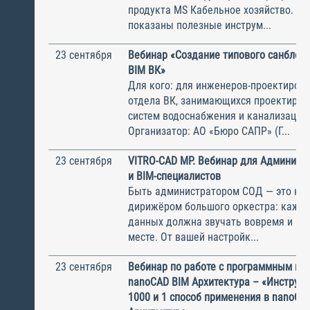
продукта MS Кабельное хозяйство. А 
показаны полезные инструм...
23 сентября
Вебинар «Создание типового санблок
BIM ВК»
Для кого: для инженеров-проектиров
отдела ВК, занимающихся проектиро
систем водоснабжения и канализации
Организатор: АО «Бюро САПР» (Г...
23 сентября
VITRO-CAD MP. Вебинар для Админист
и BIM-специалистов
Быть администратором СОД — это ка
дирижёром большого оркестра: кажда
данных должна звучать вовремя и в 
месте. От вашей настройк...
23 сентября
Вебинар по работе с программным пр
nanoCAD BIM Архитектура – «Инструме
1000 и 1 способ применения в nanoCA