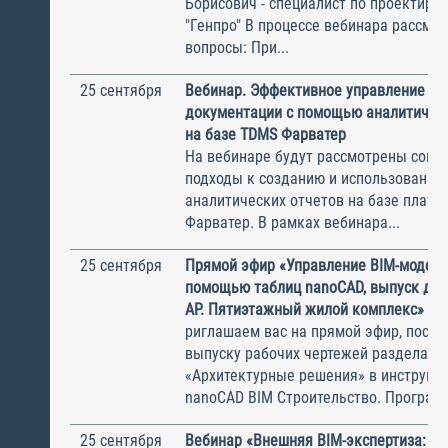
Борисович - специалист по проектир
"Генпро" В процессе вебинара рассмо
вопросы: При...
25 сентября
Вебинар. Эффективное управление ра
документации с помощью аналитическ
на базе TDMS Фарватер
На вебинаре будут рассмотрены сов
подходы к созданию и использованию
аналитических отчетов на базе плат
Фарватер. В рамках вебинара...
25 сентября
Прямой эфир «Управление BIM-модель
помощью таблиц nanoCAD, выпуск до
АР. Пятиэтажный жилой комплекс»
риглашаем вас на прямой эфир, посв
выпуску рабочих чертежей раздела
«Архитектурные решения» в инструме
nanoCAD BIM Строительство. Программ
25 сентября
Вебинар «Внешняя BIM-экспертиза: ка