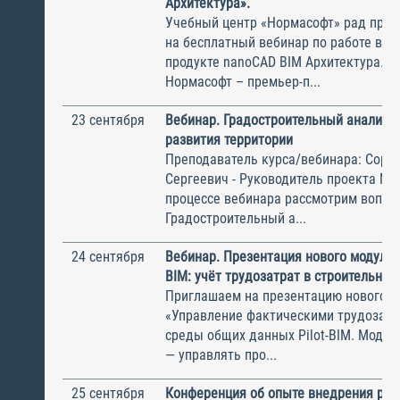
Архитектура».
Учебный центр «Нормасофт» рад приг
на бесплатный вебинар по работе в 
продукте nanoCAD BIM Архитектура. 
Нормасофт – премьер-п...
23 сентября
Вебинар. Градостроительный анализ к
развития территории
Преподаватель курса/вебинара: Соро
Сергеевич - Руководитель проекта M
процессе вебинара рассмотрим вопро
Градостроительный а...
24 сентября
Вебинар. Презентация нового модуля д
BIM: учёт трудозатрат в строительных
Приглашаем на презентацию нового м
«Управление фактическими трудозатр
среды общих данных Pilot-BIM. Модул
— управлять про...
25 сентября
Конференция об опыте внедрения рос