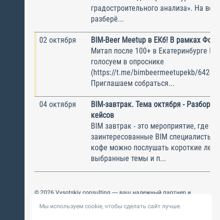
градостроительного анализа». На веб
разберё...
02 октября
BIM-Beer Meetup в ЕКб! В рамках Фор
Митап после 100+ в Екатеринбурге Кт
голосуем в опроснике
(https://t.me/bimbeermeetupekb/6424) !
Приглашаем собраться...
04 октября
BIM-завтрак. Тема октября - Разбор р
кейсов
BIM завтрак - это мероприятие, где с
заинтересованные BIM специалисты. 
кофе можно послушать короткие лекц
выбранные темы и п...
© 2026 Vysotskiy consulting — ваш надежный партнер и
интегратор
Мы используем cookie, чтобы сделать сайт лучше.
Цифровизация, BIM, ИИ. Внедряем и оптимизируем
технологии, ускоряем рост и системность бизнеса