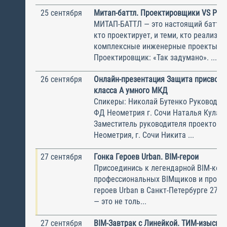
25 сентября
Митап-баттл. Проектировщики VS Реа
МИТАП-БАТТЛ — это настоящий баттл 
кто проектирует, и теми, кто реализуе
комплексные инженерные проекты. —
Проектировщик: «Так задумано». ...
26 сентября
Онлайн-презентация Защита присвое
класса А умного МКД
Спикеры: Николай Бутенко Руководит
ФД Неометрия г. Сочи Наталья Кулак
Заместитель руководителя проектов 
Неометрия, г. Сочи Никита ...
27 сентября
Гонка Героев Urban. BIM-герои
Присоединись к легендарной BIM-ком
профессиональных BIMщиков и пробег
героев Urban в Санкт-Петербурге 27 с
— это не толь...
27 сентября
BIM-Завтрак с Линейкой. ТИМ-изыскан