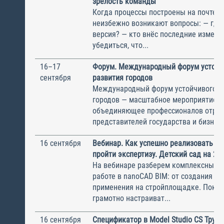
зрелость команды
Когда процессы построены на почте и 
неизбежно возникают вопросы: — где
версия? — кто внёс последние измене
убедиться, что...
16–17
Форум. Международный форум устойч
сентября
развития городов
Международный форум устойчивого р
городов — масштабное мероприятие,
объединяющее профессионалов отрас
представителей государства и бизнеса 
16 сентября
Вебинар. Как успешно реализовать BI
пройти экспертизу. Детский сад на 23
На вебинаре разберем комплексный п
работе в nanoCAD BIM: от создания мо
применения на стройплощадке. Покаж
грамотно настраиват...
16 сентября
Спецификатор в Model Studio CS Труб