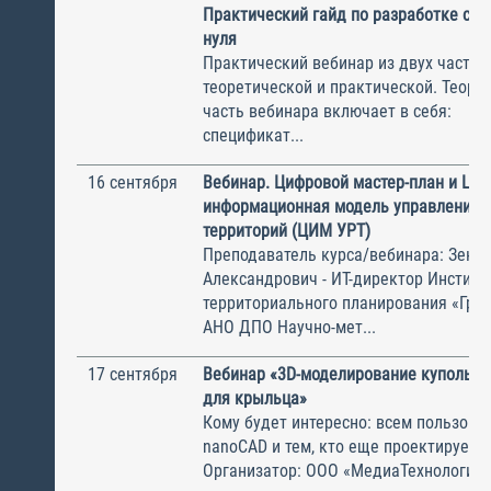
Практический гайд по разработке спе
нуля
Практический вебинар из двух частей
теоретической и практической. Теоре
часть вебинара включает в себя: Об
спецификат...
16 сентября
Вебинар. Цифровой мастер-план и Ци
информационная модель управления 
территорий (ЦИМ УРТ)
Преподаватель курса/вебинара: Зенк
Александрович - ИТ-директор Институ
территориального планирования «Град
АНО ДПО Научно-мет...
17 сентября
Вебинар «3D-моделирование купольно
для крыльца»
Кому будет интересно: всем пользова
nanoCAD и тем, кто еще проектирует 
Организатор: ООО «МедиаТехнологии»