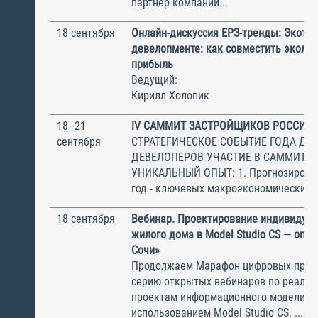
партнер компании...
18 сентября
Онлайн-дискуссия ЕРЗ-тренды: Экотре
девелопменте: как совместить эколог
прибыль
Ведущий:
Кирилл Холопик
18–21
IV САММИТ ЗАСТРОЙЩИКОВ РОССИИ
сентября
СТРАТЕГИЧЕСКОЕ СОБЫТИЕ ГОДА ДЛ
ДЕВЕЛОПЕРОВ УЧАСТИЕ В САММИТЕ 
УНИКАЛЬНЫЙ ОПЫТ: 1. Прогнозирован
год - ключевых макроэкономических и 
18 сентября
Вебинар. Проектирование индивидуал
жилого дома в Model Studio CS — опы
Сочи»
Продолжаем Марафон цифровых прое
серию открытых вебинаров по реаль
проектам информационного моделиро
использованием Model Studio CS. ...