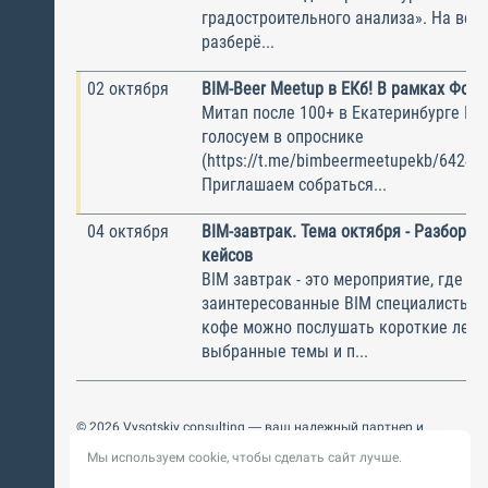
градостроительного анализа». На веб
разберё...
02 октября
BIM-Beer Meetup в ЕКб! В рамках Фор
Митап после 100+ в Екатеринбурге Кт
голосуем в опроснике
(https://t.me/bimbeermeetupekb/6424) !
Приглашаем собраться...
04 октября
BIM-завтрак. Тема октября - Разбор р
кейсов
BIM завтрак - это мероприятие, где с
заинтересованные BIM специалисты. 
кофе можно послушать короткие лекц
выбранные темы и п...
© 2026 Vysotskiy consulting — ваш надежный партнер и
интегратор
Мы используем cookie, чтобы сделать сайт лучше.
Цифровизация, BIM, ИИ. Внедряем и оптимизируем
технологии, ускоряем рост и системность бизнеса