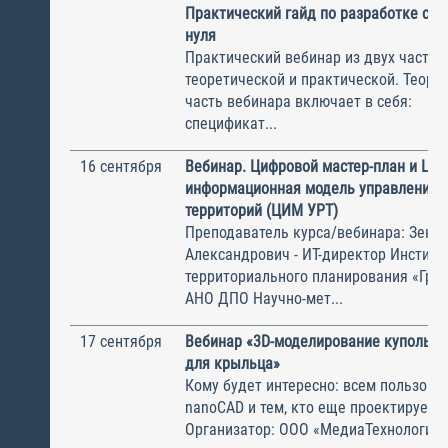
Практический гайд по разработке спе
нуля
Практический вебинар из двух частей
теоретической и практической. Теоре
часть вебинара включает в себя: Об
спецификат...
16 сентября
Вебинар. Цифровой мастер-план и Ци
информационная модель управления 
территорий (ЦИМ УРТ)
Преподаватель курса/вебинара: Зенк
Александрович - ИТ-директор Институ
территориального планирования «Град
АНО ДПО Научно-мет...
17 сентября
Вебинар «3D-моделирование купольно
для крыльца»
Кому будет интересно: всем пользова
nanoCAD и тем, кто еще проектирует 
Организатор: ООО «МедиаТехнологии»