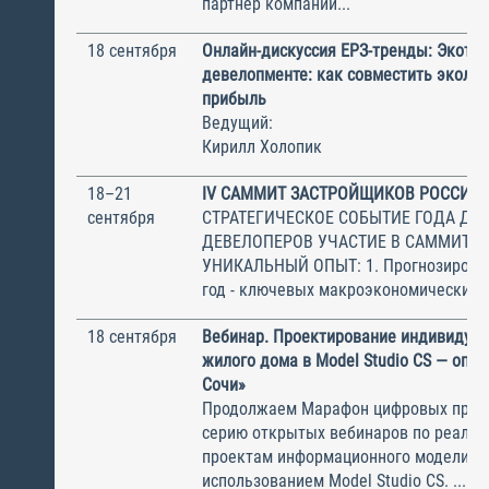
партнер компании...
18 сентября
Онлайн-дискуссия ЕРЗ-тренды: Экотре
девелопменте: как совместить эколог
прибыль
Ведущий:
Кирилл Холопик
18–21
IV САММИТ ЗАСТРОЙЩИКОВ РОССИИ
сентября
СТРАТЕГИЧЕСКОЕ СОБЫТИЕ ГОДА ДЛ
ДЕВЕЛОПЕРОВ УЧАСТИЕ В САММИТЕ 
УНИКАЛЬНЫЙ ОПЫТ: 1. Прогнозирован
год - ключевых макроэкономических и 
18 сентября
Вебинар. Проектирование индивидуал
жилого дома в Model Studio CS — опы
Сочи»
Продолжаем Марафон цифровых прое
серию открытых вебинаров по реаль
проектам информационного моделиро
использованием Model Studio CS. ...