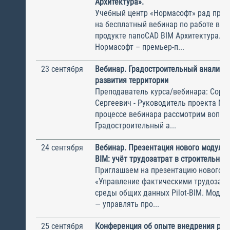
Архитектура».
Учебный центр «Нормасофт» рад приг
на бесплатный вебинар по работе в 
продукте nanoCAD BIM Архитектура. 
Нормасофт – премьер-п...
23 сентября
Вебинар. Градостроительный анализ к
развития территории
Преподаватель курса/вебинара: Соро
Сергеевич - Руководитель проекта M
процессе вебинара рассмотрим вопро
Градостроительный а...
24 сентября
Вебинар. Презентация нового модуля д
BIM: учёт трудозатрат в строительных
Приглашаем на презентацию нового м
«Управление фактическими трудозатр
среды общих данных Pilot-BIM. Модул
— управлять про...
25 сентября
Конференция об опыте внедрения рос