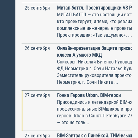
25 сентября
Митап-баттл. Проектировщики VS Реа
МИТАП-БАТТЛ — это настоящий баттл 
кто проектирует, и теми, кто реализуе
комплексные инженерные проекты. —
Проектировщик: «Так задумано». ...
26 сентября
Онлайн-презентация Защита присвое
класса А умного МКД
Спикеры: Николай Бутенко Руководит
ФД Неометрия г. Сочи Наталья Кулак
Заместитель руководителя проектов 
Неометрия, г. Сочи Никита ...
27 сентября
Гонка Героев Urban. BIM-герои
Присоединись к легендарной BIM-ком
профессиональных BIMщиков и пробег
героев Urban в Санкт-Петербурге 27 с
— это не толь...
27 сентября
BIM-Завтрак с Линейкой. ТИМ-изыскан