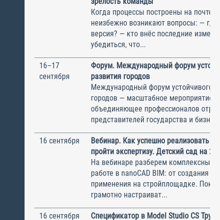
зрелость команды
Когда процессы построены на почте и 
неизбежно возникают вопросы: — где
версия? — кто внёс последние измене
убедиться, что...
16–17
Форум. Международный форум устойч
сентября
развития городов
Международный форум устойчивого р
городов — масштабное мероприятие,
объединяющее профессионалов отрас
представителей государства и бизнеса 
16 сентября
Вебинар. Как успешно реализовать BI
пройти экспертизу. Детский сад на 23
На вебинаре разберем комплексный п
работе в nanoCAD BIM: от создания мо
применения на стройплощадке. Покаж
грамотно настраиват...
16 сентября
Спецификатор в Model Studio CS Труб