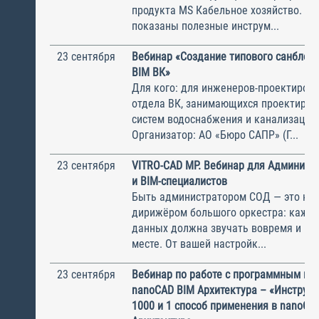
продукта MS Кабельное хозяйство. А 
показаны полезные инструм...
23 сентября
Вебинар «Создание типового санблок
BIM ВК»
Для кого: для инженеров-проектиров
отдела ВК, занимающихся проектиро
систем водоснабжения и канализации
Организатор: АО «Бюро САПР» (Г...
23 сентября
VITRO-CAD MP. Вебинар для Админист
и BIM-специалистов
Быть администратором СОД — это ка
дирижёром большого оркестра: кажда
данных должна звучать вовремя и в 
месте. От вашей настройк...
23 сентября
Вебинар по работе с программным пр
nanoCAD BIM Архитектура – «Инструме
1000 и 1 способ применения в nanoCA