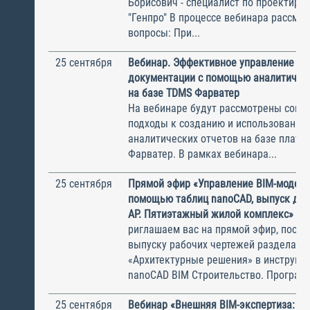
Борисович - специалист по проектир
"Генпро" В процессе вебинара рассмо
вопросы: При...
25 сентября
Вебинар. Эффективное управление ра
документации с помощью аналитическ
на базе TDMS Фарватер
На вебинаре будут рассмотрены сов
подходы к созданию и использованию
аналитических отчетов на базе плат
Фарватер. В рамках вебинара...
25 сентября
Прямой эфир «Управление BIM-модель
помощью таблиц nanoCAD, выпуск до
АР. Пятиэтажный жилой комплекс»
риглашаем вас на прямой эфир, посв
выпуску рабочих чертежей раздела
«Архитектурные решения» в инструме
nanoCAD BIM Строительство. Программ
25 сентября
Вебинар «Внешняя BIM-экспертиза: ка