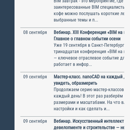
BIM завтрак - это мероприятие, где с
заинтересованные BIM специалисты. 
кофе можно послушать короткие лекц
выбранные темы и п...
08 сентября
Вебинар. XIII Конференция «BIM на пр
Главное о главном событии осени
Уже 19 сентября в Санкт-Петербурге 
тринадцатая конференция «BIM на пр
— ключевое отраслевое событие для в
работает в инфор...
09 сентября
Мастер-класс. nanoCAD на каждый ден
увидеть, образмерить
Продолжаем серию мастер-классов n
каждый день! В этот раз разберём раб
размерами и масштабами. На что вли
настройки и как сделать и...
09 сентября
Вебинар. Искусственный интеллект в
девелопменте и строительстве — не ф