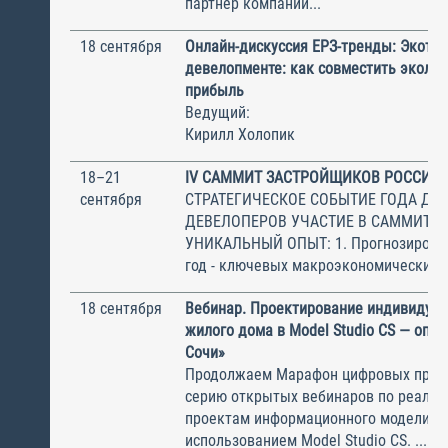
партнер компании...
18 сентября
Онлайн-дискуссия ЕРЗ-тренды: Экотре
девелопменте: как совместить эколог
прибыль
Ведущий:
Кирилл Холопик
18–21
IV САММИТ ЗАСТРОЙЩИКОВ РОССИИ
сентября
СТРАТЕГИЧЕСКОЕ СОБЫТИЕ ГОДА ДЛ
ДЕВЕЛОПЕРОВ УЧАСТИЕ В САММИТЕ 
УНИКАЛЬНЫЙ ОПЫТ: 1. Прогнозирован
год - ключевых макроэкономических и 
18 сентября
Вебинар. Проектирование индивидуал
жилого дома в Model Studio CS — опы
Сочи»
Продолжаем Марафон цифровых прое
серию открытых вебинаров по реаль
проектам информационного моделиро
использованием Model Studio CS. ...