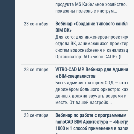
продукта MS Кабельное хозяйство. А 
показаны полезные инструм...
23 сентября
Вебинар «Создание типового санблок
BIM ВК»
Для кого: для инженеров-проектиров
отдела ВК, занимающихся проектиро
систем водоснабжения и канализации
Организатор: АО «Бюро САПР» (Г...
23 сентября
VITRO-CAD MP. Вебинар для Админист
и BIM-специалистов
Быть администратором СОД — это ка
дирижёром большого оркестра: кажда
данных должна звучать вовремя и в 
месте. От вашей настройк...
23 сентября
Вебинар по работе с программным пр
nanoCAD BIM Архитектура – «Инструме
1000 и 1 способ применения в nanoCA