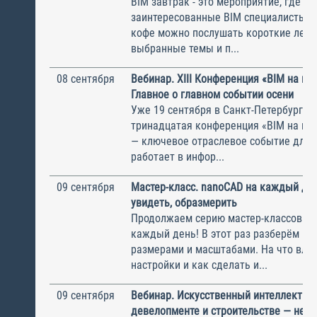
BIM завтрак - это мероприятие, где с
заинтересованные BIM специалисты. 
кофе можно послушать короткие лекц
выбранные темы и п...
08 сентября
Вебинар. XIII Конференция «BIM на пр
Главное о главном событии осени
Уже 19 сентября в Санкт-Петербурге 
тринадцатая конференция «BIM на пр
— ключевое отраслевое событие для в
работает в инфор...
09 сентября
Мастер-класс. nanoCAD на каждый ден
увидеть, образмерить
Продолжаем серию мастер-классов n
каждый день! В этот раз разберём раб
размерами и масштабами. На что вли
настройки и как сделать и...
09 сентября
Вебинар. Искусственный интеллект в
девелопменте и строительстве — не ф