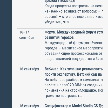
зрелость команды
Когда процессы построены на почте и 
неизбежно возникают вопросы: — где
версия? — кто внёс последние измене
убедиться, что...
16–17
Форум. Международный форум устойч
сентября
развития городов
Международный форум устойчивого р
городов — масштабное мероприятие,
объединяющее профессионалов отрас
представителей государства и бизнеса 
16 сентября
Вебинар. Как успешно реализовать BI
пройти экспертизу. Детский сад на 23
На вебинаре разберем комплексный п
работе в nanoCAD BIM: от создания мо
применения на стройплощадке. Покаж
грамотно настраиват...
16 сентября
Спецификатор в Model Studio CS Труб