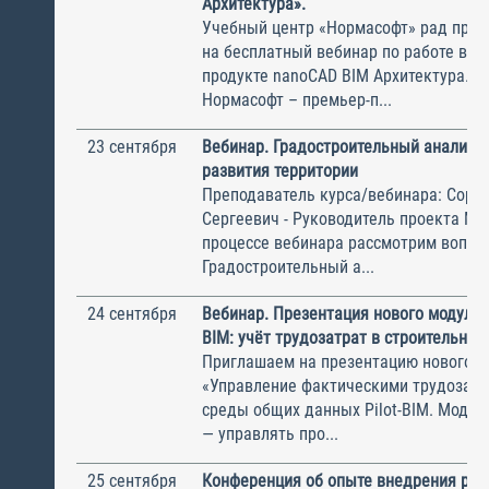
Архитектура».
Учебный центр «Нормасофт» рад приг
на бесплатный вебинар по работе в 
продукте nanoCAD BIM Архитектура. 
Нормасофт – премьер-п...
23 сентября
Вебинар. Градостроительный анализ к
развития территории
Преподаватель курса/вебинара: Соро
Сергеевич - Руководитель проекта M
процессе вебинара рассмотрим вопро
Градостроительный а...
24 сентября
Вебинар. Презентация нового модуля д
BIM: учёт трудозатрат в строительных
Приглашаем на презентацию нового м
«Управление фактическими трудозатр
среды общих данных Pilot-BIM. Модул
— управлять про...
25 сентября
Конференция об опыте внедрения рос