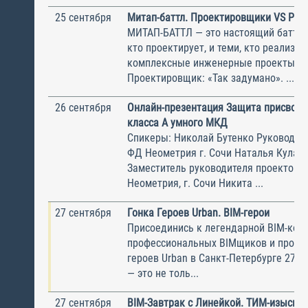
25 сентября
Митап-баттл. Проектировщики VS Реа
МИТАП-БАТТЛ — это настоящий баттл 
кто проектирует, и теми, кто реализуе
комплексные инженерные проекты. —
Проектировщик: «Так задумано». ...
26 сентября
Онлайн-презентация Защита присвое
класса А умного МКД
Спикеры: Николай Бутенко Руководит
ФД Неометрия г. Сочи Наталья Кулак
Заместитель руководителя проектов 
Неометрия, г. Сочи Никита ...
27 сентября
Гонка Героев Urban. BIM-герои
Присоединись к легендарной BIM-ком
профессиональных BIMщиков и пробег
героев Urban в Санкт-Петербурге 27 с
— это не толь...
27 сентября
BIM-Завтрак с Линейкой. ТИМ-изыскан