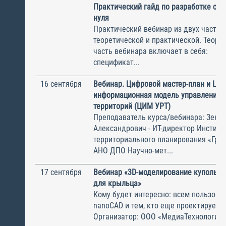
Практический гайд по разработке спе
нуля
Практический вебинар из двух частей
теоретической и практической. Теоре
часть вебинара включает в себя: Об
спецификат...
16 сентября
Вебинар. Цифровой мастер-план и Ци
информационная модель управления 
территорий (ЦИМ УРТ)
Преподаватель курса/вебинара: Зенк
Александрович - ИТ-директор Институ
территориального планирования «Град
АНО ДПО Научно-мет...
17 сентября
Вебинар «3D-моделирование купольно
для крыльца»
Кому будет интересно: всем пользова
nanoCAD и тем, кто еще проектирует 
Организатор: ООО «МедиаТехнологии»