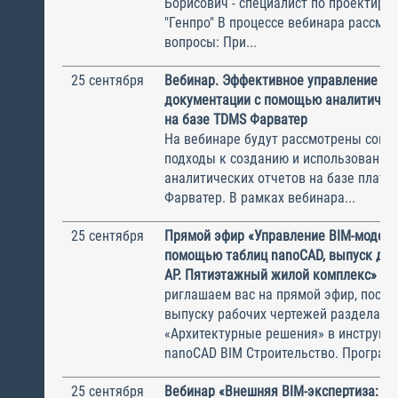
Борисович - специалист по проектир
"Генпро" В процессе вебинара рассмо
вопросы: При...
25 сентября
Вебинар. Эффективное управление ра
документации с помощью аналитическ
на базе TDMS Фарватер
На вебинаре будут рассмотрены сов
подходы к созданию и использованию
аналитических отчетов на базе плат
Фарватер. В рамках вебинара...
25 сентября
Прямой эфир «Управление BIM-модель
помощью таблиц nanoCAD, выпуск до
АР. Пятиэтажный жилой комплекс»
риглашаем вас на прямой эфир, посв
выпуску рабочих чертежей раздела
«Архитектурные решения» в инструме
nanoCAD BIM Строительство. Программ
25 сентября
Вебинар «Внешняя BIM-экспертиза: ка