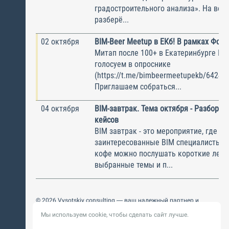
градостроительного анализа». На веб
разберё...
02 октября
BIM-Beer Meetup в ЕКб! В рамках Фор
Митап после 100+ в Екатеринбурге Кт
голосуем в опроснике
(https://t.me/bimbeermeetupekb/6424) !
Приглашаем собраться...
04 октября
BIM-завтрак. Тема октября - Разбор р
кейсов
BIM завтрак - это мероприятие, где с
заинтересованные BIM специалисты. 
кофе можно послушать короткие лекц
выбранные темы и п...
© 2026 Vysotskiy consulting — ваш надежный партнер и
интегратор
Мы используем cookie, чтобы сделать сайт лучше.
Цифровизация, BIM, ИИ. Внедряем и оптимизируем
технологии, ускоряем рост и системность бизнеса