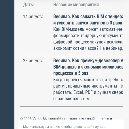
Даты
Название мероприятия
14 августа
Вебинар. Как связать BIM с тендерами
и ускорить запуск закупок в 3 раза
Как BIM-модель может автоматически
формировать тендерную документаци
цифровой процесс закупок исключает
экономит сотни часов? На вебинар...
28 августа
Вебинар. Как премиум-девелопер AAG
BIM-данные в экономию миллионов и 
процессов в 5 раз
Когда проекты множатся, а требовани
растут, привычные инструменты пере
работать. Excel, PDF и ручная сверка 
справляются с тем...
© 2026 Vysotskiy consulting — ваш надежный партнер и
интегратор
Мы используем cookie, чтобы сделать сайт лучше.
Цифровизация, BIM, ИИ. Внедряем и оптимизируем