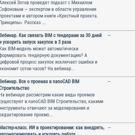
Алексей Зотов проведет подкаст с Михаилом
Софоновым — экспертом в области управления
проектами и автором книги «Крестный проекта.
Принципы». Рассказ ...
Вебинар. Как связать BIM с тендерами за 30 дней
—
и ускорить запуск закупок в 3 раза
Как BIM-модель может автоматически
формировать тендерную документацию? А
цифровой процесс закупок исключает ошибки и
экономит сотни часов? На вебинар...
Вебинар. Все о проемаx в nanoCAD BIM
—
Строительство
На вебинаре рассмотрим какие виды проемов
существуют в nanoCAD BIM Строительство, какими
инструменты отвечают за моделирования и
редактирование проемо...
Мастер-класс. ИИ в проектировании: как внедрять,
—
автоматизировать и ускорять работу