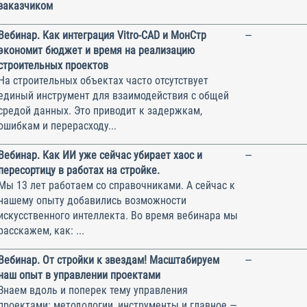
заказчиком
Вебинар. Как интеграция Vitro-CAD и МонСтр
—
экономит бюджет и время на реализацию
строительных проектов
На строительных объектах часто отсутствует
единый инструмент для взаимодействия с общей
средой данных. Это приводит к задержкам,
ошибкам и перерасходу...
Вебинар. Как ИИ уже сейчас убирает хаос и
—
пересортицу в работах на стройке.
Мы 13 лет работаем со справочниками. А сейчас к
нашему опыту добавились возможности
искусственного интеллекта. Во время вебинара мы
расскажем, как: ...
Вебинар. От стройки к звездам! Масштабируем
—
наш опыт в управлении проектами
Знаем вдоль и поперек тему управления
проектами: методологии, инструменты и главное —