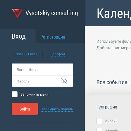
Кален
Vysotskiy consulting
Вход
Регистрация
Используйте филь
Добавление меро
Логин | Email
Телефон
Логин | Email
Все события
Пароль
Запомнить меня
География
Войти
Напомнить пароль
онлайн