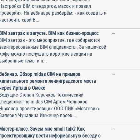
Настройка BIM стандартов, масок и правил
проверки». На вебинаре разберём: - как создать и
настроить свой B...
BIM завтрак в августе. BIM как бизнес-процесс
—
BIM завтрак - это мероприятие, где собираются
заинтересованные BIM специалисты. За чашечкой
кофе можно послушать короткие лекции на
выбранные темы и п...
Вебинар. Обзор midas СIM на примере
—
капитального ремонта ленинградского моста
через Иртыш в Омске
Ведущие Степан Карачков Технический
специалист по midas CIM Артем Челноков
Инженер-проектировщик ООО ПИК «Мостовик»
Валерия Чучалина Инженер-проек...
Мастер-класс. Зачем мне small talk? Как
—
проектировщику вести неформальную беседу с