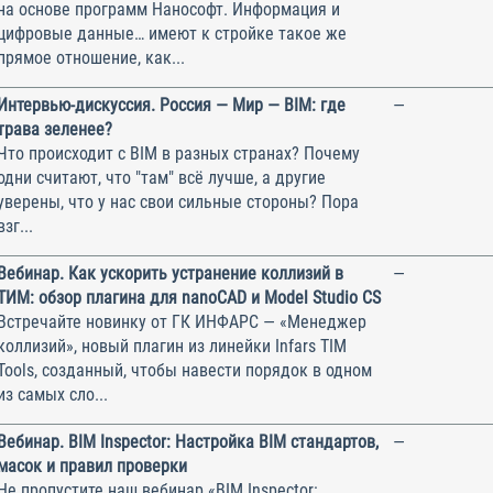
на основе программ Нанософт. Информация и
цифровые данные… имеют к стройке такое же
прямое отношение, как...
Интервью-дискуссия. Россия — Мир — BIM: где
—
трава зеленее?
Что происходит с BIM в разных странах? Почему
одни считают, что "там" всё лучше, а другие
уверены, что у нас свои сильные стороны? Пора
взг...
Вебинар. Как ускорить устранение коллизий в
—
ТИМ: обзор плагина для nanoCAD и Model Studio CS
Встречайте новинку от ГК ИНФАРС — «Менеджер
коллизий», новый плагин из линейки Infars TIM
Tools, созданный, чтобы навести порядок в одном
из самых сло...
Вебинар. BIM Inspector: Настройка BIM стандартов,
—
масок и правил проверки
Не пропустите наш вебинар «BIM Inspector: