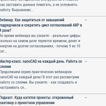
как заставить данные помогать, а не усложнять
работу. Вырываемс...
Вебинар. Как защититься от завышений
—
подрядчиков и сократить цикл согласований АВР в
4 раза?
Во время вебинара вы узнаете: - реальные цифры:
сколько на самом деле теряется времени, денег и
энергии на долгих согласованиях; - почему 9 из 10
сог...
Мастер-класс. nanoCAD на каждый день. Работа со
—
слоями
Продолжаем серию практических вебинаров
nanoCAD на каждый день! В этот раз рассмотрим
работу со слоями. Вы узнаете: - как создавать и
настраивать сл...
Подкаст. Куда катятся проекты: откровенный
—
разговор о проектном управлении