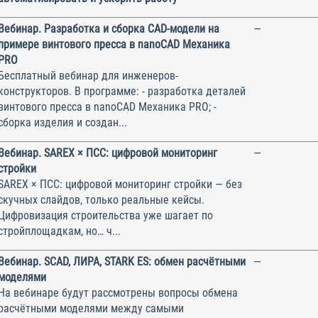
Вебинар. Разработка и сборка CAD-модели на
—
примере винтового пресса в nanoCAD Механика
PRO
Бесплатный вебинар для инженеров-
конструкторов. В программе: - разработка деталей
винтового пресса в nanoCAD Механика PRO; -
сборка изделия и создан...
Вебинар. SAREX × ПСС: цифровой мониторинг
—
стройки
SAREX × ПСС: цифровой мониторинг стройки — без
скучных слайдов, только реальные кейсы.
Цифровизация строительства уже шагает по
стройплощадкам, но… ч...
Вебинар. SCAD, ЛИРА, STARK ES: обмен расчётными
—
моделями
На вебинаре будут рассмотрены вопросы обмена
расчётными моделями между самыми