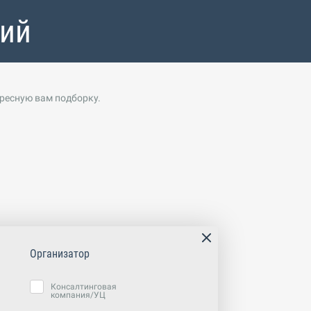
тий
ересную вам подборку.
Организатор
Консалтинговая
компания/УЦ