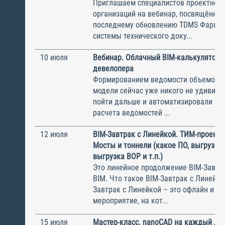
Приглашаем специалистов проектно-с
организаций на вебинар, посвящённы
последнему обновлению TDMS Фарвате
системы технического доку...
10 июля
Вебинар. Облачный BIM-калькулятор 
девелопера
Формированием ведомости объемов и
модели сейчас уже никого не удивить
пойти дальше и автоматизировали ве
расчета ведомостей ...
12 июля
BIM-Завтрак с Линейкой. ТИМ-проекти
Мосты и тоннели (какое ПО, выгрузка
выгрузка ВОР и т.п.)
Это линейное продолжение BIM-Завтр
BIM. Что такое BIM-Завтрак с Линейко
Завтрак с Линейкой – это офлайн и о
мероприятие, на кот...
15 июля
Мастер-класс. nanoCAD на каждый де