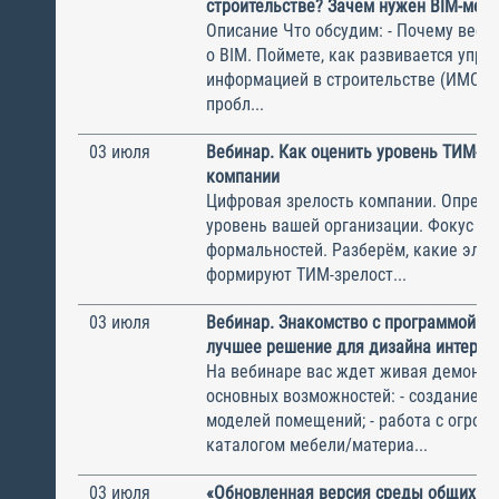
строительстве? Зачем нужен BIM-мен
Описание Что обсудим: - Почему весь
о BIM. Поймете, как развивается упра
информацией в строительстве (ИМС). -
пробл...
03 июля
Вебинар. Как оценить уровень ТИМ-зр
компании
Цифровая зрелость компании. Опред
уровень вашей организации. Фокус — н
формальностей. Разберём, какие эле
формируют ТИМ-зрелост...
03 июля
Вебинар. Знакомство с программой П
лучшее решение для дизайна интерье
На вебинаре вас ждет живая демонст
основных возможностей: - создание пл
моделей помещений; - работа с огро
каталогом мебели/материа...
03 июля
«Обновленная версия среды общих да