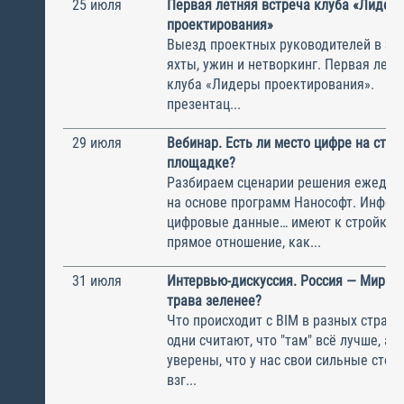
25 июля
Первая летняя встреча клуба «Лидер
проектирования»
Выезд проектных руководителей в За
яхты, ужин и нетворкинг. Первая летн
клуба «Лидеры проектирования». Ни
презентац...
29 июля
Вебинар. Есть ли место цифре на стро
площадке?
Разбираем сценарии решения ежедне
на основе программ Нанософт. Инфор
цифровые данные… имеют к стройке 
прямое отношение, как...
31 июля
Интервью-дискуссия. Россия — Мир — 
трава зеленее?
Что происходит с BIM в разных стран
одни считают, что "там" всё лучше, а 
уверены, что у нас свои сильные сто
взг...