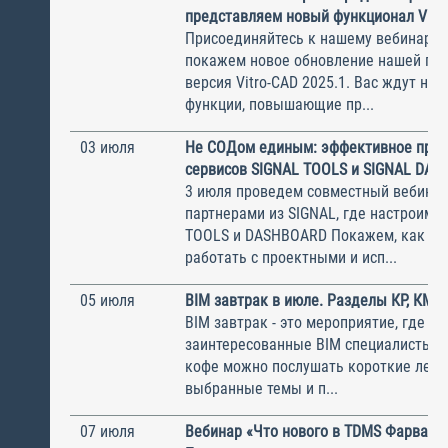
представляем новый функционал Vitr
Присоединяйтесь к нашему вебинару, 
покажем новое обновление нашей пл
версия Vitro-CAD 2025.1. Вас ждут но
функции, повышающие пр...
03 июля
Не CОДом единым: эффективное при
сервисов SIGNAL TOOLS и SIGNAL DA
3 июля проведем совместный вебинар
партнерами из SIGNAL, где настроим 
TOOLS и DASHBOARD Покажем, как э
работать с проектными и исп...
05 июля
BIM завтрак в июле. Разделы КР, КМ, 
BIM завтрак - это мероприятие, где с
заинтересованные BIM специалисты. 
кофе можно послушать короткие лекц
выбранные темы и п...
07 июля
Вебинар «Что нового в TDMS Фарватер