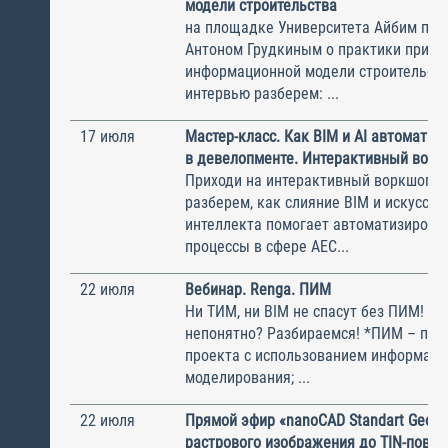
модели строительства
на площадке Университета Айбим пог
Антоном Грудкиным о практики прим
информационной модели строительств
интервью разберем: ...
17 июля
Мастер-класс. Как BIM и AI автоматиз
в девелопменте. Интерактивный ворк
Приходи на интерактивный воркшоп, 
разберем, как слияние BIM и искусств
интеллекта помогает автоматизирова
процессы в сфере AEC...
22 июля
Вебинар. Renga. ПИМ
Ни ТИМ, ни BIM не спасут без ПИМ! Ск
непонятно? Разбираемся! *ПИМ – пла
проекта с использованием информаци
моделирования; ...
22 июля
Прямой эфир «nanoCAD Standart Geo: 
растрового изображения до TIN-повер